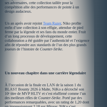
ses adversaires, cette collection taillée pour la
compétition allie des performances de pointe à un
design audacieux.
Un an après avoir rejoint
Team Razer
, Niko profite
enfin d’une collection à son effigie, attendue de pied
ferme par la légende et ses fans du monde entier. Fruit
d’un long processus de développement, cette
collaboration a été guidée par l’authenticité et l’exigence
afin de répondre aux standards de l’un des plus grands
joueurs de l’histoire de
Counter-Strike
.
Un nouveau chapitre dans une carrière légendaire
À l’occasion de la finale en LAN de la saison 1 du
BLAST Bounty 2026 à Malte, NiKo a décroché son
10ᵉ titre de MVP HLTV et s’est réaffirmé comme l’un
des meilleurs rifles de
Counter-Strike
. Porté par des
performances remarquables, avec un rating de 1,20 dont
un impressionnant 2,18 sur
Mirage,
NiKo s’est