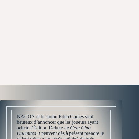
NACON et le studio Eden Games sont
heureux d’annoncer que les joueurs ayant
acheté l’Édition Deluxe de
Gear.Club
Unlimited 3
peuvent dès à présent prendre le
volant grâce à un accès anticipé de trois