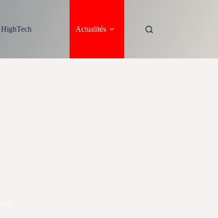
s HighTech
Actualités
lanc