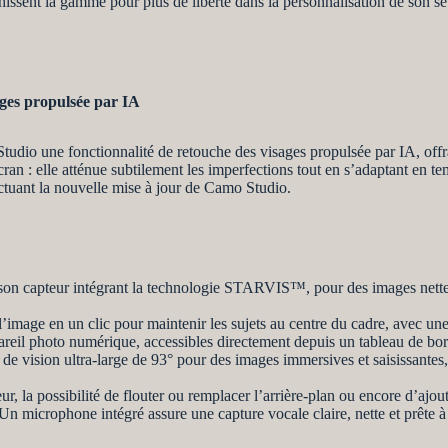
hissent la gamme pour plus de liberté dans la personnalisation de son se
ages propulsée par IA
udio une fonctionnalité de retouche des visages propulsée par IA, offr
’écran : elle atténue subtilement les imperfections tout en s’adaptant en
ectuant la nouvelle mise à jour de Camo Studio.
son capteur intégrant la technologie STARVIS™, pour des images nettes
’image en un clic pour maintenir les sujets au centre du cadre, avec une
eil photo numérique, accessibles directement depuis un tableau de bord
ision ultra-large de 93° pour des images immersives et saisissantes, 
r, la possibilité de flouter ou remplacer l’arrière-plan ou encore d’ajo
 Un microphone intégré assure une capture vocale claire, nette et prête à