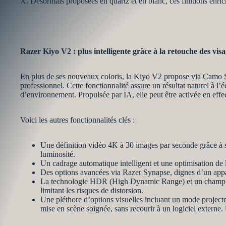
X. Désormais proposées en quartz et en blanc, ces finitions enric
Razer Kiyo V2 : plus intelligente grâce à la retouche des vis
En plus de ses nouveaux coloris, la Kiyo V2 propose via Camo St
professionnel. Cette fonctionnalité assure un résultat naturel à l
d’environnement. Propulsée par IA, elle peut être activée en eff
Voici les autres fonctionnalités clés :
Une définition vidéo 4K à 30 images par seconde grâce à 
luminosité.
Un cadrage automatique intelligent et une optimisation de l
Des options avancées via Razer Synapse, dignes d’un appar
La technologie HDR (High Dynamic Range) et un champ de v
limitant les risques de distorsion.
Une pléthore d’options visuelles incluant un mode projecteu
mise en scène soignée, sans recourir à un logiciel externe.