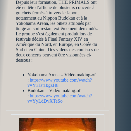
Depuis leur formation, THE PRIMALS ont
été en tête d’affiche de plusieurs concerts à
guichets fermés à travers le Japon,
notamment au Nippon Budokan et à la
Yokohama Arena, les billets attribués par
tirage au sort restant extrêmement demandés.
Le groupe s’est également produit lors de
festivals dédiés à Final Fantasy XIV en
Amérique du Nord, en Europe, en Corée du
Sud et en Chine. Des vidéos des coulisses de
deux concerts peuvent être visionnées ci-
dessous :
Yokohama Arena – Vidéo making-of
:
https://www.youtube.com/watch?
v=YuTat1kgzH8
Budokan – Vidéo making-of
:
https://www.youtube.com/watch?
v=YyLdDvXTeSo