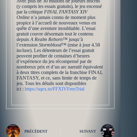
Avec plus de 30 millions de joueurs inscrits
(y compris les essais gratuits), le jeu encensé
par la critique
FINAL FANTASY XIV
Online
n’a jamais connu de moment plus
propice à l’accueil de nouveaux venus en
quête d’une aventure inoubliable. L’essai
gratuit couvre désormais tout le contenu
depuis
A Realm Reborn™
jusqu’à
l’extension
Stormblood™
(mise à jour 4.58
incluse). Les détenteurs de l’essai gratuit
peuvent profiter de centaines d’heures
d’expérience du jeu récompensé par de
nombreux prix et d’un arc narratif équivalent
à deux titres complets de la franchise FINAL
FANTASY, et ce, sans limite de temps de
jeu. Tous les détails sont disponibles
ici :
https://sqex.to/FFXIVFreeTrial
PRÉCÉDENT
SUIVANT