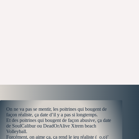
On ne va pas se mentir, les poitrines qui bougent de
façon réaliste, ça date d’il y a pas si longtemps.
Et des poitrines qui bougent de façon abusive, ça date
de SoulCalibur ou DeadOrAlive Xtrem beach
Volleyball.
Forcément, on aime ça, ça rend le jeu réaliste ( o.o)’