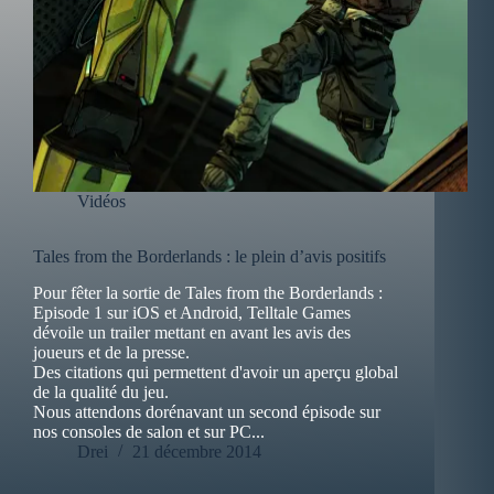
Vidéos
Tales from the Borderlands : le plein d’avis positifs
Pour fêter la sortie de Tales from the Borderlands :
Episode 1 sur iOS et Android, Telltale Games
dévoile un trailer mettant en avant les avis des
joueurs et de la presse.
Des citations qui permettent d'avoir un aperçu global
de la qualité du jeu.
Nous attendons dorénavant un second épisode sur
nos consoles de salon et sur PC...
Drei
21 décembre 2014