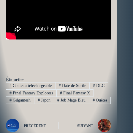
Étiquettes
#
Contenu téléchargeable
#
Date de Sortie
#
DLC
#
Final Fantasy Explorers
#
Final Fantasy X
#
Gilgamesh
#
Japon
#
Job Mage Bleu
#
Quêtes
PRÉCÉDENT
SUIVANT