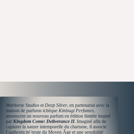
Warhorse Studios
et
Deep Silver
, en partenariat avec la
maison de parfums tchèque
Kintsugi Perfumes
,
annoncent un nouveau parfum en édition limitée inspiré
par
Kingdom Come: Deliverance II
. Imaginé afin de
capturer la nature intemporelle du charisme, il associe
l’authenticité brute du Moyen Âge et une sensibilité