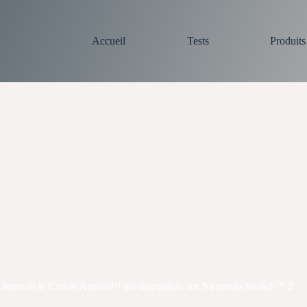
Accueil
Tests
Produit
ones et le Cercle Ancien​™​ est disponible sur Nintendo Switch™ 2