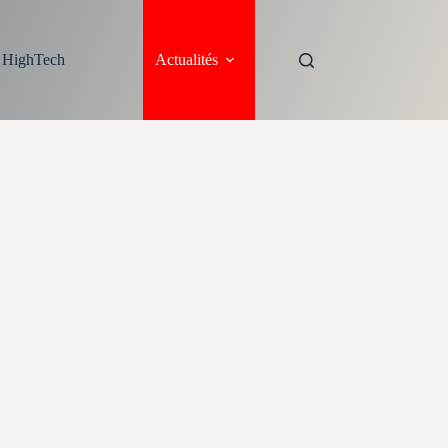
s HighTech
Actualités