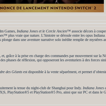
film Games,
Indiana Jones et le Cercle Ancien™
associe décors à coupe
™ plus vraie que nature. L’histoire se déroule entre les opus Indiana 
plonge dans une aventure narrative solo inédite remplie de mystères a
t, et, grâce à la prise en charge des commandes par mouvement sur la 
t des phases de réflexion, qui opposeront les aventuriers à des forces sini
rdre des Géants
est disponible à la vente séparément, et permet d’obten
ratuitement la tenue du night-club de Shanghai pour Indy.
Indiana Jones 
X|S, PlayStation®5 et PlayStation®5 Pro, ainsi que sur PC et dans le 