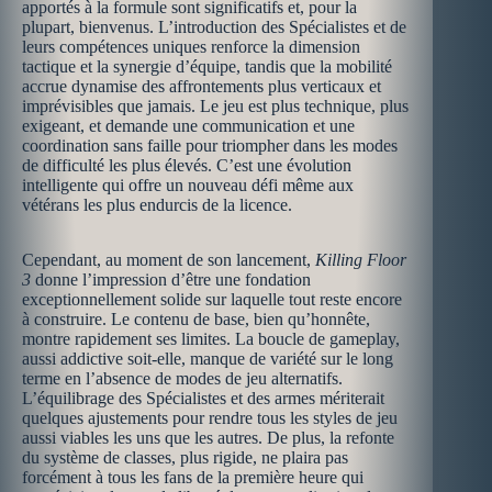
apportés à la formule sont significatifs et, pour la
plupart, bienvenus. L’introduction des Spécialistes et de
leurs compétences uniques renforce la dimension
tactique et la synergie d’équipe, tandis que la mobilité
accrue dynamise des affrontements plus verticaux et
imprévisibles que jamais. Le jeu est plus technique, plus
exigeant, et demande une communication et une
coordination sans faille pour triompher dans les modes
de difficulté les plus élevés. C’est une évolution
intelligente qui offre un nouveau défi même aux
vétérans les plus endurcis de la licence.
Cependant, au moment de son lancement,
Killing Floor
3
donne l’impression d’être une fondation
exceptionnellement solide sur laquelle tout reste encore
à construire. Le contenu de base, bien qu’honnête,
montre rapidement ses limites. La boucle de gameplay,
aussi addictive soit-elle, manque de variété sur le long
terme en l’absence de modes de jeu alternatifs.
L’équilibrage des Spécialistes et des armes mériterait
quelques ajustements pour rendre tous les styles de jeu
aussi viables les uns que les autres. De plus, la refonte
du système de classes, plus rigide, ne plaira pas
forcément à tous les fans de la première heure qui