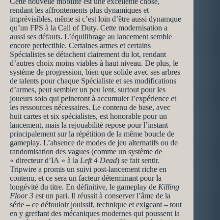
Cette nouvelle mobilité est une excellente chose,
rendant les affrontements plus dynamiques et
imprévisibles, même si c’est loin d’être aussi dynamque
qu’un FPS à la Call of Duty. Cette modernisation a
aussi ses défauts. L’équilibrage au lancement semble
encore perfectible. Certaines armes et certains
Spécialistes se détachent clairement du lot, rendant
d’autres choix moins viables à haut niveau. De plus, le
système de progression, bien que solide avec ses arbres
de talents pour chaque Spécialiste et ses modifications
d’armes, peut sembler un peu lent, surtout pour les
joueurs solo qui peineront à accumuler l’expérience et
les ressources nécessaires. Le contenu de base, avec
huit cartes et six spécialistes, est honorable pour un
lancement, mais la rejouabilité repose pour l’instant
principalement sur la répétition de la même boucle de
gameplay. L’absence de modes de jeu alternatifs ou de
randomisation des vagues (comme un système de
« directeur d’IA » à la
Left 4 Dead
) se fait sentir.
Tripwire a promis un suivi post-lancement riche en
contenu, et ce sera un facteur déterminant pour la
longévité du titre. En définitive, le gameplay de
Killing
Floor 3
est un pari. Il réussit à conserver l’âme de la
série – ce défouloir jouissif, technique et exigeant – tout
en y greffant des mécaniques modernes qui poussent la