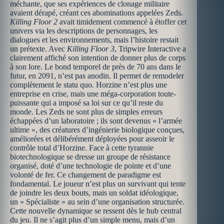
méchante, que ses expériences de clonage militaire
avaient dérapé, créant ces abominations appelées Zeds.
Killing Floor 2
avait timidement commencé à étoffer cet
univers via les descriptions de personnages, les
dialogues et les environnements, mais l’histoire restait
un prétexte. Avec
Killing Floor 3
, Tripwire Interactive a
clairement affiché son intention de donner plus de corps
à son lore. Le bond temporel de près de 70 ans dans le
futur, en 2091, n’est pas anodin. Il permet de remodeler
complètement le statu quo. Horzine n’est plus une
entreprise en crise, mais une méga-corporation toute-
puissante qui a imposé sa loi sur ce qu’il reste du
monde. Les Zeds ne sont plus de simples erreurs
échappées d’un laboratoire ; ils sont devenus « l’armée
ultime », des créatures d’ingénierie biologique conçues,
améliorées et délibérément déployées pour asseoir le
contrôle total d’Horzine. Face à cette tyrannie
biotechnologique se dresse un groupe de résistance
organisé, doté d’une technologie de pointe et d’une
volonté de fer. Ce changement de paradigme est
fondamental. Le joueur n’est plus un survivant qui tente
de joindre les deux bouts, mais un soldat idéologique,
un « Spécialiste » au sein d’une organisation structurée.
Cette nouvelle dynamique se ressent dès le hub central
du jeu. Il ne s’agit plus d’un simple menu, mais d’un