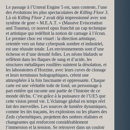
Le passage à l’Unreal Engine 5 est, sans conteste, l’une
des évolutions les plus spectaculaires de
Killing Floor 3
.
Là où
Killing Floor 2
avait déjà impressionné avec son
système de gore « M.E.A.T. » (Massive Evisceration
and Trauma), ce nouvel opus franchit un cap technique
et artistique qui redéfinit la notion de carnage à l’écran.
Le premier choc est visuel : la direction artistique,
orientée vers un futur cyberpunk sombre et industriel,
est une réussite totale. Les environnements sont d’une
richesse et d’une densité folles. Les néons blafards se
reflètent dans les flaques de sang et d’acide, les
structures métalliques rouillées suintent la désolation, et
les laboratoires d’Horzine, avec leurs cuves de clonage
et leurs terminaux holographiques, créent une
atmosphère à la fois fascinante et oppressante. Chaque
carte est une véritable toile de fond, un personnage à
part entière qui raconte une partie de l’histoire de ce
monde déchu. C’est grâce à la puissance de l’UE5 que
cette vision prend vie. L’éclairage global en temps réel
fait des merveilles. Les sources de lumière dynamiques,
comme les tirs traçants, les explosions ou les phares des
Zeds cybernétiques, projettent des ombres réalistes et
changeantes qui renforcent considérablement
l’immersion et la tension. Se retrouver dans un couloir