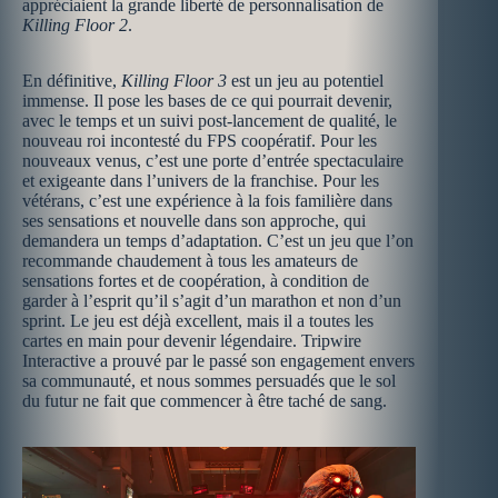
appréciaient la grande liberté de personnalisation de
Killing Floor 2
.
En définitive,
Killing Floor 3
est un jeu au potentiel
immense. Il pose les bases de ce qui pourrait devenir,
avec le temps et un suivi post-lancement de qualité, le
nouveau roi incontesté du FPS coopératif. Pour les
nouveaux venus, c’est une porte d’entrée spectaculaire
et exigeante dans l’univers de la franchise. Pour les
vétérans, c’est une expérience à la fois familière dans
ses sensations et nouvelle dans son approche, qui
demandera un temps d’adaptation. C’est un jeu que l’on
recommande chaudement à tous les amateurs de
sensations fortes et de coopération, à condition de
garder à l’esprit qu’il s’agit d’un marathon et non d’un
sprint. Le jeu est déjà excellent, mais il a toutes les
cartes en main pour devenir légendaire. Tripwire
Interactive a prouvé par le passé son engagement envers
sa communauté, et nous sommes persuadés que le sol
du futur ne fait que commencer à être taché de sang.