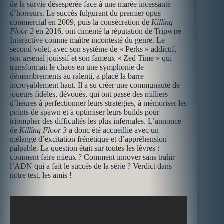
de la survie désespérée face à une marée incessante
d’horreurs. Le succès fulgurant du premier opus
commercial en 2009, puis la consécration de
Killing
Floor 2
en 2016, ont cimenté la réputation de Tripwire
Interactive comme maître incontesté du genre. Le
second volet, avec son système de « Perks » addictif,
son arsenal jouissif et son fameux « Zed Time » qui
transformait le chaos en une symphonie de
démembrements au ralenti, a placé la barre
incroyablement haut. Il a su créer une communauté de
joueurs fidèles, dévoués, qui ont passé des milliers
d’heures à perfectionner leurs stratégies, à mémoriser les
points de spawn et à optimiser leurs builds pour
triompher des difficultés les plus infernales. L’annonce
de
Killing Floor 3
a donc été accueillie avec un
mélange d’excitation frénétique et d’appréhension
palpable. La question était sur toutes les lèvres :
comment faire mieux ? Comment innover sans trahir
l’ADN qui a fait le succès de la série ? Verdict dans
notre test, les amis !