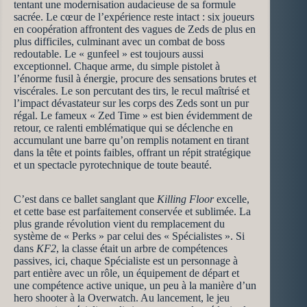
tentant une modernisation audacieuse de sa formule
sacrée. Le cœur de l’expérience reste intact : six joueurs
en coopération affrontent des vagues de Zeds de plus en
plus difficiles, culminant avec un combat de boss
redoutable. Le « gunfeel » est toujours aussi
exceptionnel. Chaque arme, du simple pistolet à
l’énorme fusil à énergie, procure des sensations brutes et
viscérales. Le son percutant des tirs, le recul maîtrisé et
l’impact dévastateur sur les corps des Zeds sont un pur
régal. Le fameux « Zed Time » est bien évidemment de
retour, ce ralenti emblématique qui se déclenche en
accumulant une barre qu’on remplis notament en tirant
dans la tête et points faibles, offrant un répit stratégique
et un spectacle pyrotechnique de toute beauté.
C’est dans ce ballet sanglant que
Killing Floor
excelle,
et cette base est parfaitement conservée et sublimée. La
plus grande révolution vient du remplacement du
système de « Perks » par celui des « Spécialistes ». Si
dans
KF2
, la classe était un arbre de compétences
passives, ici, chaque Spécialiste est un personnage à
part entière avec un rôle, un équipement de départ et
une compétence active unique, un peu à la manière d’un
hero shooter à la Overwatch. Au lancement, le jeu