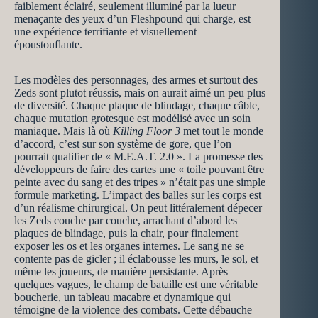
faiblement éclairé, seulement illuminé par la lueur
menaçante des yeux d’un Fleshpound qui charge, est
une expérience terrifiante et visuellement
époustouflante.
Les modèles des personnages, des armes et surtout des
Zeds sont plutot réussis, mais on aurait aimé un peu plus
de diversité. Chaque plaque de blindage, chaque câble,
chaque mutation grotesque est modélisé avec un soin
maniaque. Mais là où
Killing Floor 3
met tout le monde
d’accord, c’est sur son système de gore, que l’on
pourrait qualifier de « M.E.A.T. 2.0 ». La promesse des
développeurs de faire des cartes une « toile pouvant être
peinte avec du sang et des tripes » n’était pas une simple
formule marketing. L’impact des balles sur les corps est
d’un réalisme chirurgical. On peut littéralement dépecer
les Zeds couche par couche, arrachant d’abord les
plaques de blindage, puis la chair, pour finalement
exposer les os et les organes internes. Le sang ne se
contente pas de gicler ; il éclabousse les murs, le sol, et
même les joueurs, de manière persistante. Après
quelques vagues, le champ de bataille est une véritable
boucherie, un tableau macabre et dynamique qui
témoigne de la violence des combats. Cette débauche