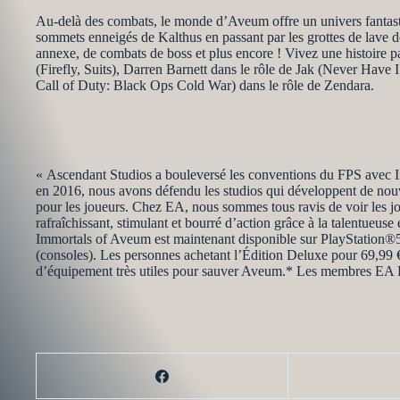
Au-delà des combats, le monde d’Aveum offre un univers fantast
sommets enneigés de Kalthus en passant par les grottes de lave 
annexe, de combats de boss et plus encore ! Vivez une histoire p
(Firefly, Suits), Darren Barnett dans le rôle de Jak (Never Ha
Call of Duty: Black Ops Cold War) dans le rôle de Zendara.
« Ascendant Studios a bouleversé les conventions du FPS avec 
en 2016, nous avons défendu les studios qui développent de nouvel
pour les joueurs. Chez EA, nous sommes tous ravis de voir les jo
rafraîchissant, stimulant et bourré d’action grâce à la talentueus
Immortals of Aveum est maintenant disponible sur PlayStation®5
(consoles). Les personnes achetant l’Édition Deluxe pour 69,99 € 
d’équipement très utiles pour sauver Aveum.* Les membres EA Pl