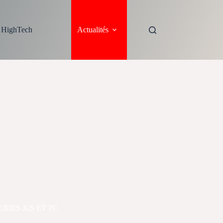
s HighTech
Actualités
RIES X|S ET PC