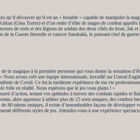
rs qu’il découvre qu’il est un « Instable » capable de manipuler la magi
 Kirkan (Gina Torres) et d’un ordre d’élite de mages de combat appelés le
anceurs de sorts et des légions de soldats des deux côtés du front, Jak e
s de la Guerre éternelle et vaincre Sandrakk, le puissant chef de guerre
u de tir magique à la première personne qui vous donne la sensation d’ê
 Nous avons créé une équipe internationale, travaillé sur Unreal Engin
pandémie de Covid. Ce fut la meilleure expérience de ma vie professionne
ée folle en réalité. Nous espérons que le jeu vous plaira ! »
é d’action, testant vos aptitudes à travers des combats rapides et fluid
hemin, alors apprenez à utiliser plus de 25 sorts uniques, des combos bi
e 80 talents uniques, il existe d’innombrables façons de développer v
nté différents styles de jeu. Attendez-vous à une expérience spectacul