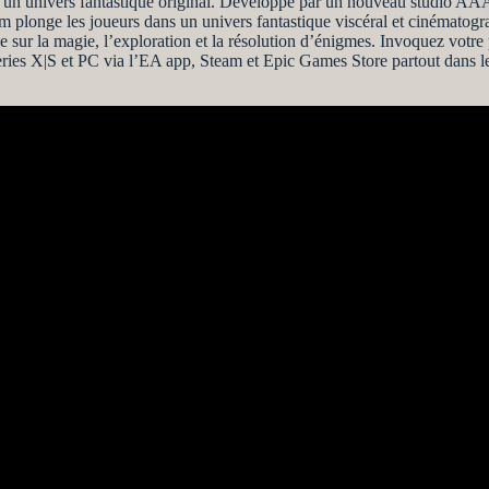
ans un univers fantastique original. Développé par un nouveau studio 
eum plonge les joueurs dans un univers fantastique viscéral et cinémato
ur la magie, l’exploration et la résolution d’énigmes. Invoquez votre p
ries X|S et PC via l’EA app, Steam et Epic Games Store partout dans 