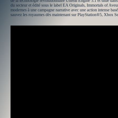
de la technologie révolutionnaire Unreal Engine 5.1 et situé d
du secteur et édité sous le label EA Originals, Immortals of Av
modernes à une campagne narrative avec une action intense basée s
sauvez les royaumes dès maintenant sur PlayStation®5, Xbox Se