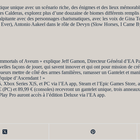
ique unique avec un scénario riche, des énigmes et des lieux mémorabl
des Calderas, explorez plus d’une douzaine de biomes différents remplis
alpitante avec des personnages charismatiques, avec les voix de Gina To
ve I Ever), Antonio Aakeel dans le rôle de Devyn (Slow Horses, I Came
Immortals of Aveum » explique Jeff Gamon, Directeur Général d’EA Par
les façons de jouer, qui savent innover et qui ont pour mission de crée
ueurs mettre de côté des armes familières, ramasser un Gantelet et man
e équipe d’Ascendant ! »
, Xbox Series X|S, et PC via l’EA app, Steam et l’Epic Games Store, a
(PC) et 89,99 € (consoles) recevront un gantelet unique, trois anneaux, 
ay Pro auront accès à l’édition Deluxe via l’EA app.