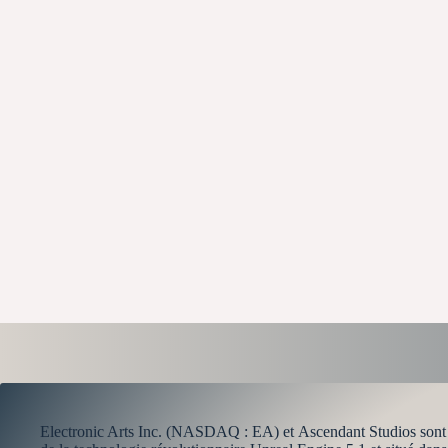
Electronic Arts Inc. (NASDAQ : EA) et Ascendant Studios sont f