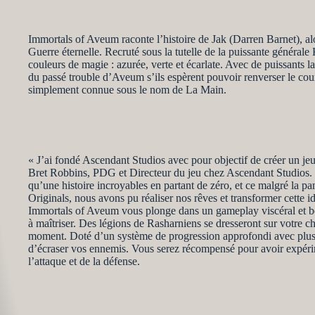
Immortals of Aveum raconte l’histoire de Jak (Darren Barnet), alo
Guerre éternelle. Recruté sous la tutelle de la puissante générale
couleurs de magie : azurée, verte et écarlate. Avec de puissants l
du passé trouble d’Aveum s’ils espèrent pouvoir renverser le cour
simplement connue sous le nom de La Main.
« J’ai fondé Ascendant Studios avec pour objectif de créer un je
Bret Robbins, PDG et Directeur du jeu chez Ascendant Studios. «
qu’une histoire incroyables en partant de zéro, et ce malgré la 
Originals, nous avons pu réaliser nos rêves et transformer cette id
Immortals of Aveum vous plonge dans un gameplay viscéral et bourr
à maîtriser. Des légions de Rasharniens se dresseront sur votre c
moment. Doté d’un système de progression approfondi avec plus d
d’écraser vos ennemis. Vous serez récompensé pour avoir expérime
l’attaque et de la défense.