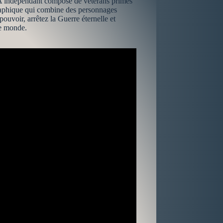
AAA indépendant composé de vétérans primés
graphique qui combine des personnages
ouvoir, arrêtez la Guerre éternelle et
le monde.