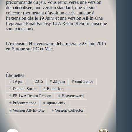
précommande du jeu. Vous retrouverez une version
dématérialisée, une version standard, une version
collector (permettant d’avoir un accès anticipé à
l’extension dès le 19 Juin) et une version All-In-One
(reprenant Final Fantasy 14 A Realm Reborn ainsi que
son extension).
L’extension Heavensward débarquera le 23 Juin 2015
en Europe sur PC et Mac.
Étiquettes
#
19 juin
#
2015
#
23 juin
#
conférence
#
Date de Sortie
#
Extension
#
FF 14 A Realm Reborn
#
Heavensward
#
Précommande
#
square enix
#
Version All-In-One
#
Version Collector