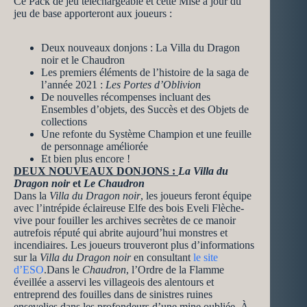
Ce Pack de jeu téléchargeable et cette Mise à jour du
jeu de base apporteront aux joueurs :
Deux nouveaux donjons : La Villa du Dragon
noir et le Chaudron
Les premiers éléments de l’histoire de la saga de
l’année 2021 :
Les Portes d’Oblivion
De nouvelles récompenses incluant des
Ensembles d’objets, des Succès et des Objets de
collections
Une refonte du Système Champion et une feuille
de personnage améliorée
Et bien plus encore !
DEUX NOUVEAUX DONJONS :
La Villa du
Dragon noir
et
Le Chaudron
Dans la
Villa du Dragon noir
, les joueurs feront équipe
avec l’intrépide éclaireuse Elfe des bois Eveli Flèche-
vive pour fouiller les archives secrètes de ce manoir
autrefois réputé qui abrite aujourd’hui monstres et
incendiaires. Les joueurs trouveront plus d’informations
sur la
Villa du Dragon noir
en consultant
le site
d’ESO
.Dans le
Chaudron
, l’Ordre de la Flamme
éveillée a asservi les villageois des alentours et
entreprend des fouilles dans de sinistres ruines
ensevelies dans les profondeurs d’une mine oubliée. À