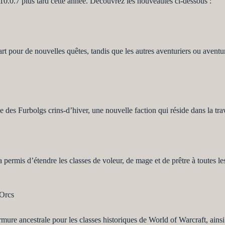
 10.0.7 plus tard cette année. Découvrez les nouveautés ci-dessous :
rt pour de nouvelles quêtes, tandis que les autres aventuriers ou aventur
des Furbolgs crins-d’hiver, une nouvelle faction qui réside dans la tr
permis d’étendre les classes de voleur, de mage et de prêtre à toutes les 
 Orcs
mure ancestrale pour les classes historiques de World of Warcraft, ains