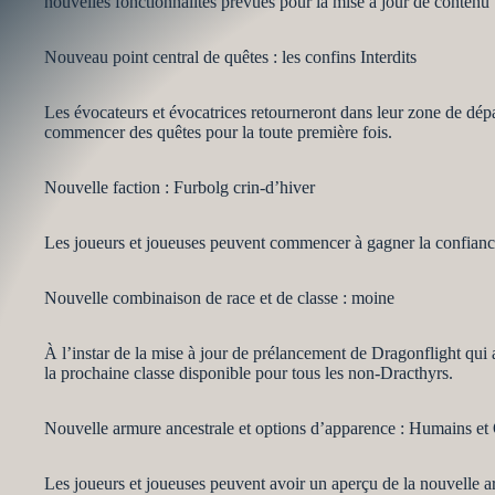
nouvelles fonctionnalités prévues pour la mise à jour de contenu
Nouveau point central de quêtes : les confins Interdits
Les évocateurs et évocatrices retourneront dans leur zone de dépa
commencer des quêtes pour la toute première fois.
Nouvelle faction : Furbolg crin-d’hiver
Les joueurs et joueuses peuvent commencer à gagner la confiance 
Nouvelle combinaison de race et de classe : moine
À l’instar de la mise à jour de prélancement de Dragonflight qui a 
la prochaine classe disponible pour tous les non-Dracthyrs.
Nouvelle armure ancestrale et options d’apparence : Humains et
Les joueurs et joueuses peuvent avoir un aperçu de la nouvelle ar