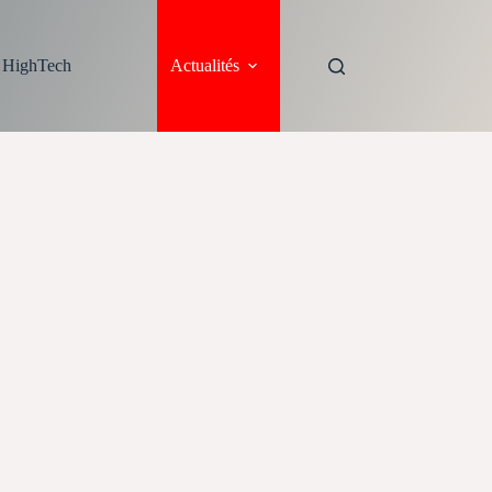
s HighTech
Actualités