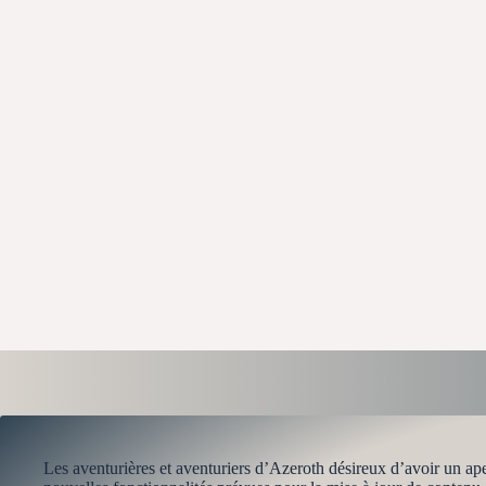
Les aventurières et aventuriers d’Azeroth désireux d’avoir un ape