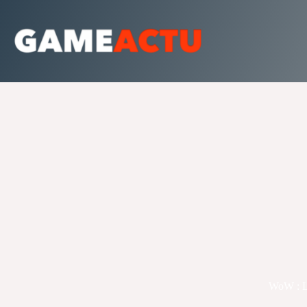
Passer
au
contenu
WoW : La