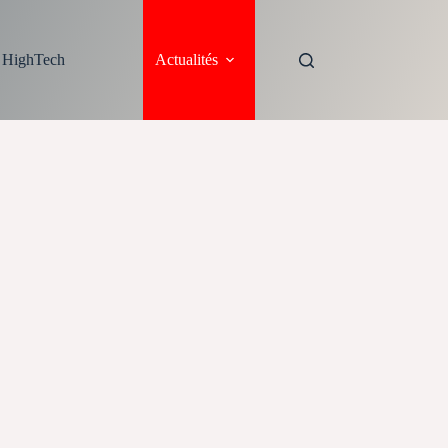
s HighTech
Actualités