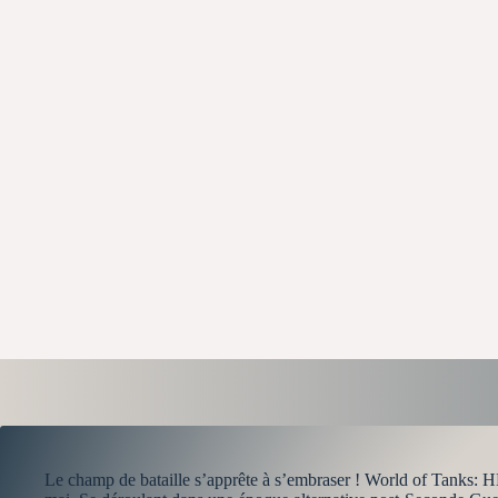
Le champ de bataille s’apprête à s’embraser ! World of Tanks: H