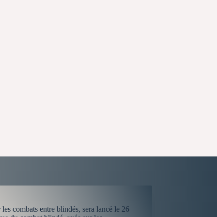
 les combats entre blindés, sera lancé le 26