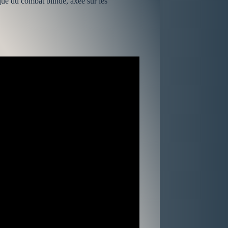
ue du combat blindé, axée sur les