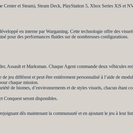
 Center et Steam), Steam Deck, PlayStation 5, Xbox Series X|S et
éveloppé en interne par Wargaming. Cette technologie offre des visue
imisé pour des performances fluides sur de nombreuses configurations.
fender, Assault et Marksman. Chaque Agent commande deux véhicules red
de jeu différent et peut être entièrement personnalisé à l’aide de modul
r pour chaque mission.
iété de biomes, d’environnements et de styles visuels, chacun étant con
t Conquest seront disponibles.
joignant dès maintenant la communauté et en ajoutant le jeu à leur liste