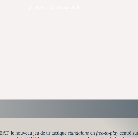
Drei
19 mai 2026
EAT, le nouveau jeu de tir tactique
standalone
en
free-to-play
centré sur