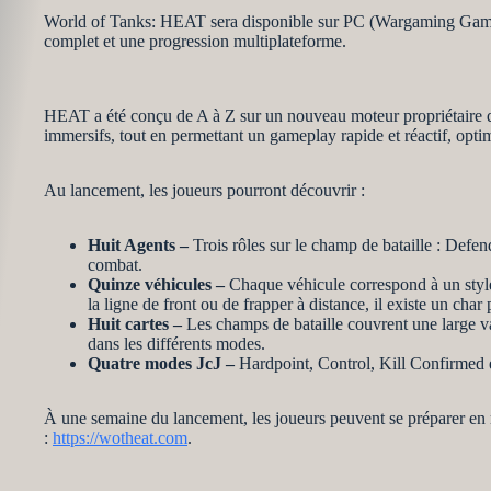
World of Tanks: HEAT sera disponible sur PC (Wargaming Game
complet et une progression multiplateforme.
HEAT a été conçu de A à Z sur un nouveau moteur propriétaire d
immersifs, tout en permettant un gameplay rapide et réactif, opt
Au lancement, les joueurs pourront découvrir :
Huit Agents –
Trois rôles sur le champ de bataille : De
combat.
Quinze véhicules –
Chaque véhicule correspond à un style 
la ligne de front ou de frapper à distance, il existe un cha
Huit cartes –
Les champs de bataille couvrent une large var
dans les différents modes.
Quatre modes JcJ –
Hardpoint, Control, Kill Confirmed e
À une semaine du lancement, les joueurs peuvent se préparer en re
:
https://wotheat.com
.