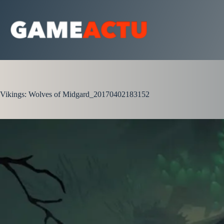
Passer
au
contenu
Vikings: Wolves of Midgard_20170402183152