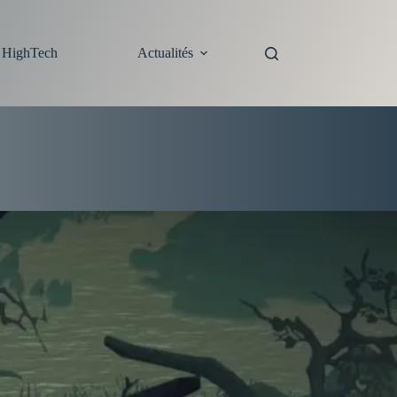
s HighTech
Actualités