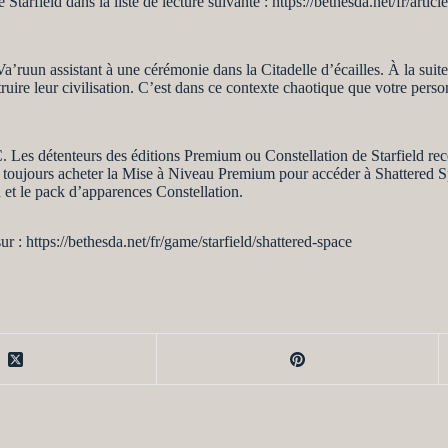
Starfield dans la liste de lecture suivante : https://bethesda.net/fr/a
a’ruun assistant à une cérémonie dans la Citadelle d’écailles. À la suit
struire leur civilisation. C’est dans ce contexte chaotique que votre pe
. Les détenteurs des éditions Premium ou Constellation de Starfield re
nt toujours acheter la Mise à Niveau Premium pour accéder à Shattered 
n et le pack d’apparences Constellation.
r : https://bethesda.net/fr/game/starfield/shattered-space