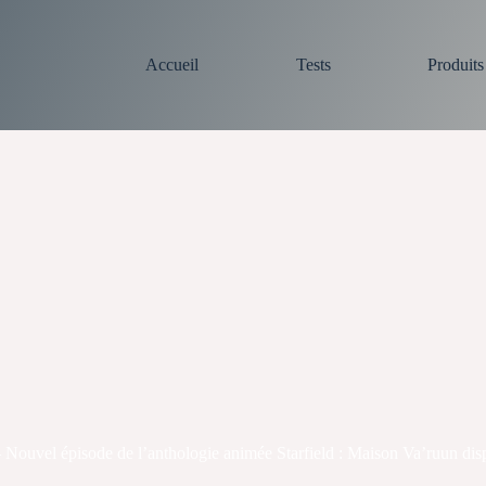
Accueil
Tests
Produit
Nouvel épisode de l’anthologie animée Starfield : Maison Va’ruun dis