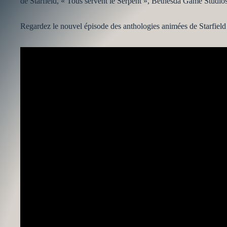
de Starfield, « Tous servent le Serpent », Bethesda Game Studios
Regardez le nouvel épisode des anthologies animées de Starfield i