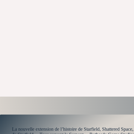
La nouvelle extension de l’histoire de Starfield, Shattered Spac