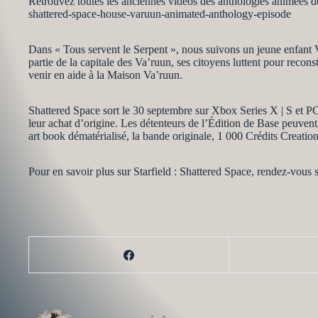
Retrouvez toutes les anciennes vidéos des anthologies animées de 
shattered-space-house-varuun-animated-anthology-episode
Dans « Tous servent le Serpent », nous suivons un jeune enfant V
partie de la capitale des Va’ruun, ses citoyens luttent pour recon
venir en aide à la Maison Va’ruun.
Shattered Space sort le 30 septembre sur Xbox Series X | S et PC
leur achat d’origine. Les détenteurs de l’Édition de Base peuve
art book dématérialisé, la bande originale, 1 000 Crédits Creatio
Pour en savoir plus sur Starfield : Shattered Space, rendez-vous su