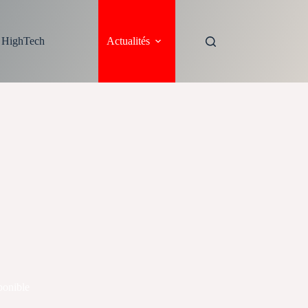
s HighTech
Actualités
ponible