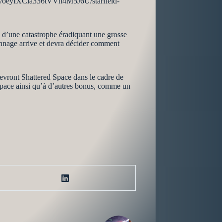
rticle/oeyIXCla336tVVh4M5J6U/starfield-
e d’une catastrophe éradiquant une grosse
rsonnage arrive et devra décider comment
cevront Shattered Space dans le cadre de
Space ainsi qu’à d’autres bonus, comme un