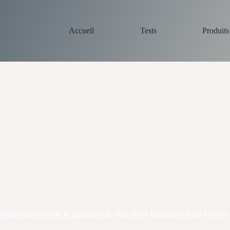
Accueil
Tests
Produit
eloppeurs révèlent le gameplay de Test Drive Unlimited Solar Crown!