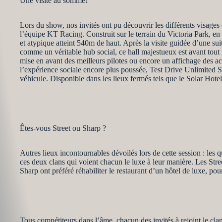
Une visite au sommet
Lors du show, nos invités ont pu découvrir les différents visages 
l’équipe KT Racing. Construit sur le terrain du Victoria Park, en
et atypique atteint 540m de haut. Après la visite guidée d’une sui
comme un véritable hub social, ce hall majestueux est avant tout
mise en avant des meilleurs pilotes ou encore un affichage des acti
l’expérience sociale encore plus poussée, Test Drive Unlimited So
véhicule. Disponible dans les lieux fermés tels que le Solar Hotel
Êtes-vous Street ou Sharp ?
Autres lieux incontournables dévoilés lors de cette session : les qu
ces deux clans qui voient chacun le luxe à leur manière. Les Stree
Sharp ont préféré réhabiliter le restaurant d’un hôtel de luxe, pou
Tous compétiteurs dans l’âme, chacun des invités à rejoint le clan