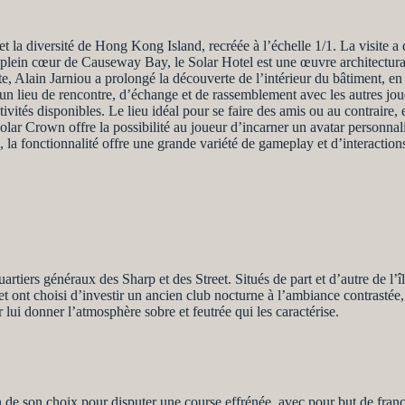
et la diversité de Hong Kong Island, recréée à l’échelle 1/1. La visite a
 plein cœur de Causeway Bay, le Solar Hotel est une œuvre architecturale
te, Alain Jarniou a prolongé la découverte de l’intérieur du bâtiment, en
 un lieu de rencontre, d’échange et de rassemblement avec les autres jo
vités disponibles. Le lieu idéal pour se faire des amis ou au contraire, e
lar Crown offre la possibilité au joueur d’incarner un avatar personnal
, la fonctionnalité offre une grande variété de gameplay et d’interaction
artiers généraux des Sharp et des Street. Situés de part et d’autre de l’île
t ont choisi d’investir un ancien club nocturne à l’ambiance contrastée, 
r lui donner l’atmosphère sobre et feutrée qui les caractérise.
 de son choix pour disputer une course effrénée, avec pour but de franchi