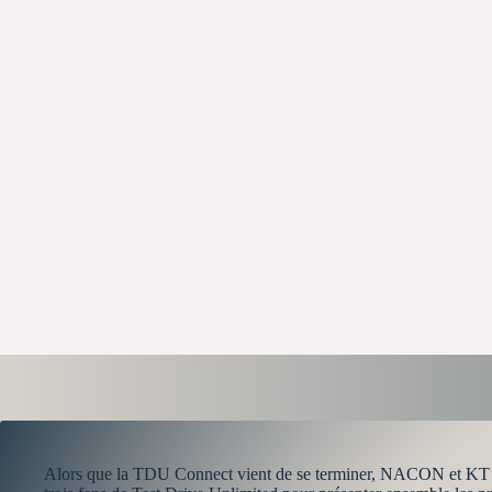
Alors que la TDU Connect vient de se terminer, NACON et KT Ra