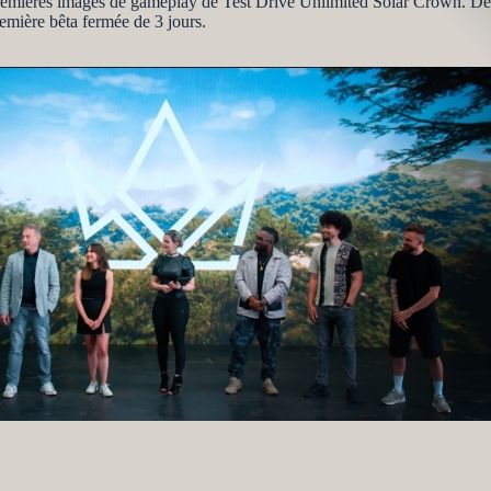
premières images de gameplay de Test Drive Unlimited Solar Crown. Dés
remière bêta fermée de 3 jours.