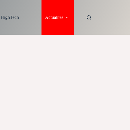
s HighTech
Actualités