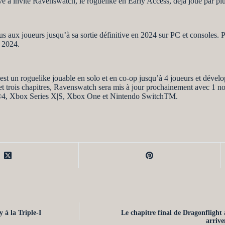
ve a invité Ravenswatch, le roguelike en Early Access, déjà joué par pl
s aux joueurs jusqu’à sa sortie définitive en 2024 sur PC et consoles. P
 2024.
st un roguelike jouable en solo et en co-op jusqu’à 4 joueurs et dévelo
 trois chapitres, Ravenswatch sera mis à jour prochainement avec 1 nou
on®4, Xbox Series X|S, Xbox One et Nintendo SwitchTM.
 à la Triple-I
Le chapitre final de Dragonflight
arrive