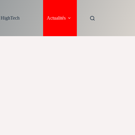
s HighTech
Actualités