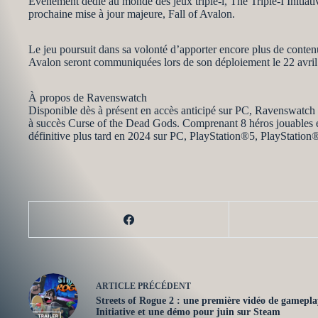
Evénement dédié au monde des jeux triple-i, The Triple-I Initiati
prochaine mise à jour majeure, Fall of Avalon.
Le jeu poursuit dans sa volonté d’apporter encore plus de contenu
Avalon seront communiquées lors de son déploiement le 22 avril
À propos de Ravenswatch
Disponible dès à présent en accès anticipé sur PC, Ravenswatch e
à succès Curse of the Dead Gods. Comprenant 8 héros jouables et
définitive plus tard en 2024 sur PC, PlayStation®5, PlayStati
ARTICLE
PRÉCÉDENT
Streets of Rogue 2 : une première vidéo de gameplay
Initiative et une démo pour juin sur Steam