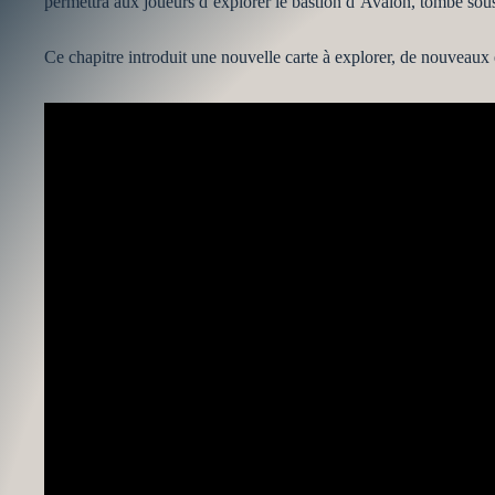
permettra aux joueurs d’explorer le bastion d’Avalon, tombé sou
Ce chapitre introduit une nouvelle carte à explorer, de nouveaux