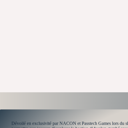
Dévoilé en exclusivité par NACON et Passtech Games lors du showc