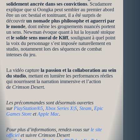
solidement ancrée dans ses convictions
. Scudamore
explique que si Oongka peut sembler au premier abord
être un orc bestial et tonitruant, il a été surpris de
découvrir
un nomade plus philosophe et aguerri par
le monde
, dont même les grognements nuancés portent
un sens. Newman évoque quant à lui la loyauté stoïque
et
le solide sens moral de Kliff
, soulignant à quel point
la voix du personnage s’est imposée naturellement en
studio, notamment lors des séquences de combat
intenses du jeu.
La vidéo capture
la passion et la collaboration au sein
du studio
, mettant en lumière les performances réelles
qui nourrissent la narration immersive et l’action
de
Crimson Desert.
Les précommandes sont désormais ouvertes
sur
PlayStation®5
,
Xbox Series X|S
,
Steam
,
Epic
Games Store
et
Apple Mac
.
Pour plus d’informations, rendez-vous sur
le site
officiel
et suivre Crimson Desert