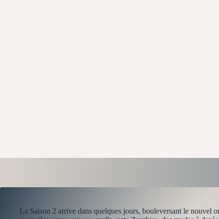
La Saison 2 arrive dans quelques jours, bouleversant le nouvel 