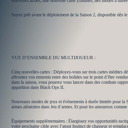
nouvelles armes, une nouvelle carte Zombies, des modes à durée l
Soyez prêt avant le déploiement de la Saison 2, disponible dès le
VUE D’ENSEMBLE DU MULTIJOUEUR :
Cinq nouvelles cartes : Déployez-vous sur trois cartes inédites 
affrontez vos ennemis entre des bolides sur le point d’être vendus 
dans la saison, vous pourrez vous lancer dans des combats rapproc
apparition dans Black Ops II.
Nouveaux modes de jeux et évènements à durée limitée pour la Sa
armes aléatoires dans Jeu d’armes. Et pour les amoureux comme p
Équipements supplémentaires : Élargissez vos opportunités tactiqu
votre prochaine cible avec l’atout Instinct de chasseur et rempla