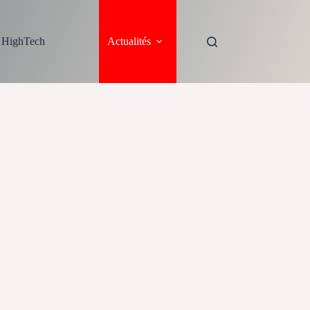
s HighTech
Actualités