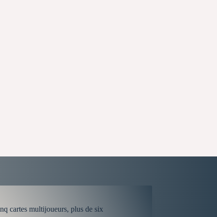
q cartes multijoueurs, plus de six