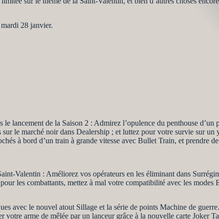
imitée sur le thème de la Saint-Valentin, et bien d’autres choses encore
 mardi 28 janvier.
dès le lancement de la Saison 2 : Admirez l’opulence du penthouse d’un
sur le marché noir dans Dealership ; et luttez pour votre survie sur un y
hés à bord d’un train à grande vitesse avec Bullet Train, et prendre de 
int-Valentin : Améliorez vos opérateurs en les éliminant dans Surrégi
our les combattants, mettez à mal votre compatibilité avec les modes E
es avec le nouvel atout Sillage et la série de points Machine de guerre
cer votre arme de mêlée par un lanceur grâce à la nouvelle carte Joker T