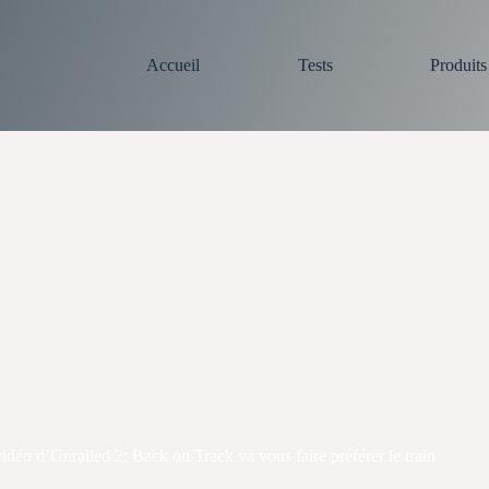
Accueil
Tests
Produit
idéo d’Unrailed 2: Back on Track va vous faire préférer le train