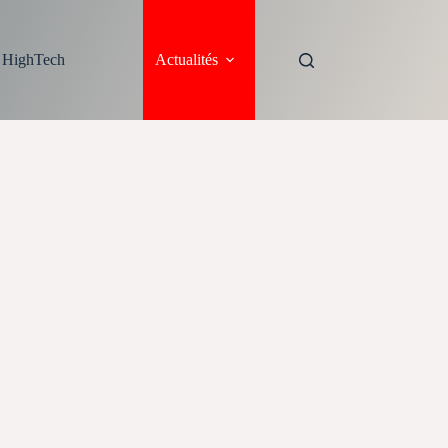
s HighTech
Actualités