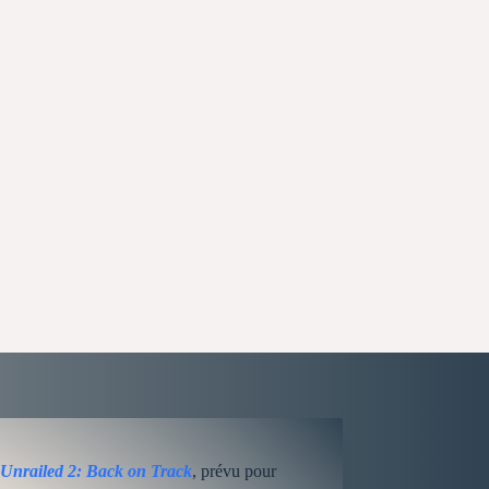
Unrailed 2: Back on Track
, prévu pour