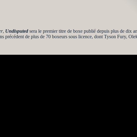
er
,
Undisputed
sera le premier titre de boxe publié depuis plus de dix an
 sans précédent de plus de 70 boxeurs sous licence, dont Tyson Fury, O