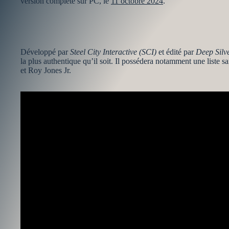
version complète sur PC, le
11 octobre 2024
.
Développé par
Steel City Interactive (SCI)
et édité par
Deep Silv
la plus authentique qu’il soit. Il possédera notamment une liste
et Roy Jones Jr.