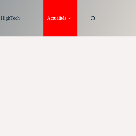
s HighTech
Actualités