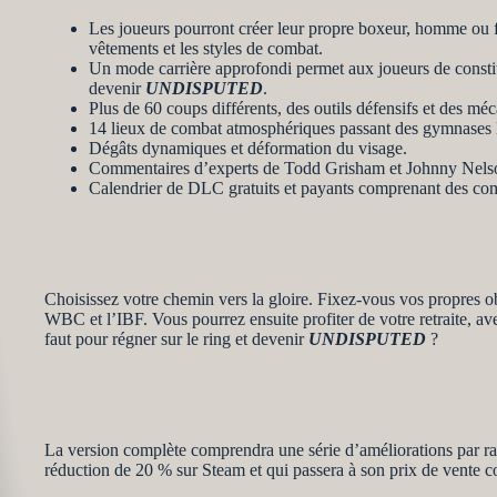
Les joueurs pourront créer leur propre boxeur, homme ou fe
vêtements et les styles de combat.
Un mode carrière approfondi permet aux joueurs de constitu
devenir
UNDISPUTED
.
Plus de 60 coups différents, des outils défensifs et des mé
14 lieux de combat atmosphériques passant des gymnases 
Dégâts dynamiques et déformation du visage.
Commentaires d’experts de Todd Grisham et Johnny Nels
Calendrier de DLC gratuits et payants comprenant des com
Choisissez votre chemin vers la gloire. Fixez-vous vos propres ob
WBC et l’IBF. Vous pourrez ensuite profiter de votre retraite, ave
faut pour régner sur le ring et devenir
UNDISPUTED
?
La version complète comprendra une série d’améliorations par rap
réduction de 20 % sur Steam et qui passera à son prix de vente c