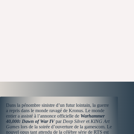
Dans la pénombre sinistre d’un futur lointain, la guerre
a repris dans le monde ravagé de Kronus. Le monde
entier a assisté à l’annonce officielle de
Warhammer
40,000: Dawn of War IV
par
Deep Silver
et
KING Art
Games
lors de la soirée d’ouverture de la gamescom. Le
nouvel opus tant attendu de la célèbre série de RTS est