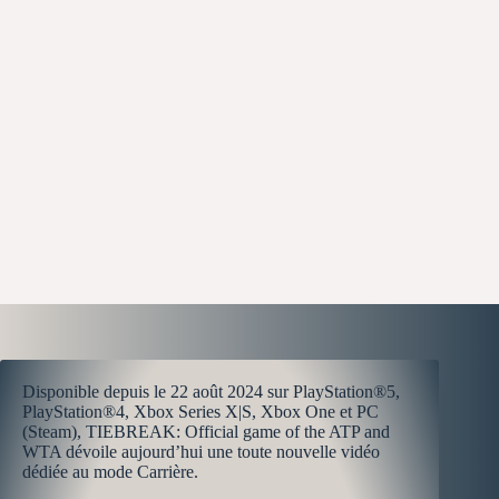
Disponible depuis le 22 août 2024 sur PlayStation®5,
PlayStation®4, Xbox Series X|S, Xbox One et PC
(Steam), TIEBREAK: Official game of the ATP and
WTA dévoile aujourd’hui une toute nouvelle vidéo
dédiée au mode Carrière.