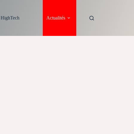
s HighTech
Actualités