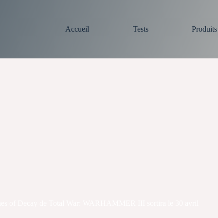
Accueil
Tests
Produit
s of Decay de Total War: WARHAMMER III sortira le 30 avril