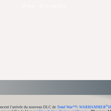
Drei
17 avril 2024
®
ncent l’arrivée du nouveau DLC de
Total War™: WARHAMMER
II