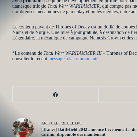
avril prochain
. L’équipe de développement en profite pour parta
titanesque trilogie
Total War: WARHAMMER
, qui compte pas m
nombreuses mécaniques de gameplay et unités inédites, entre aut
Le contenu payant de Thrones of Decay est un défilé de coupes iro
Nains et de Nurgle. Une mise à jour gratuite, à destination de l
Légendaire, la mécanique de campagne Nemesis Crown et des mis
*Le contenu de
Total War: WARHAMMER III
– Thrones of Decay
consulter le récent
message à la communauté.
ARTICLE
PRÉCÉDENT
[Trailer] Battlefield 2042 annonce l’événement à du
carmin, disponible dès maintenant