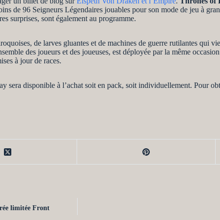
ger un billet de blog sur
Elspeth Von Draken et l’Empire
.
Thrones of
oins de 96 Seigneurs Légendaires jouables pour son mode de jeu à gra
res surprises, sont également au programme.
quoises, de larves gluantes et de machines de guerre rutilantes qui vie
’ensemble des joueurs et des joueuses, est déployée par la même occasio
es à jour de races.
 sera disponible à l’achat soit en pack, soit individuellement. Pour ob
rée limitée Front