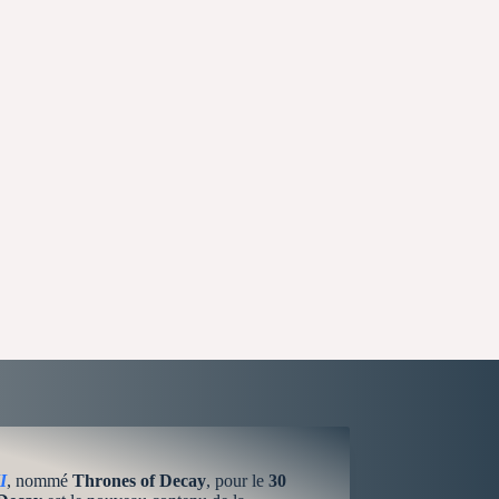
I
, nommé
Thrones of Decay
, pour le
30