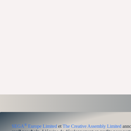
®
SEGA
Europe Limited
et
The Creative Assembly Limited
anno