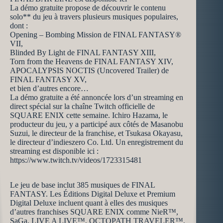
La démo gratuite propose de découvrir le contenu
solo** du jeu à travers plusieurs musiques populaires,
dont :
Opening – Bombing Mission de FINAL FANTASY®
VII,
Blinded By Light de FINAL FANTASY XIII,
Torn from the Heavens de FINAL FANTASY XIV,
APOCALYPSIS NOCTIS (Uncovered Trailer) de
FINAL FANTASY XV,
et bien d’autres encore…
La démo gratuite a été annoncée lors d’un streaming en
direct spécial sur la chaîne Twitch officielle de
SQUARE ENIX cette semaine. Ichiro Hazama, le
producteur du jeu, y a participé aux côtés de Masanobu
Suzui, le directeur de la franchise, et Tsukasa Okayasu,
le directeur d’indieszero Co. Ltd. Un enregistrement du
streaming est disponible ici :
https://www.twitch.tv/videos/1723315481
Le jeu de base inclut 385 musiques de FINAL
FANTASY. Les Éditions Digital Deluxe et Premium
Digital Deluxe incluent quant à elles des musiques
d’autres franchises SQUARE ENIX comme NieR™,
SaGa, LIVE A LIVE™, OCTOPATH TRAVELER™,