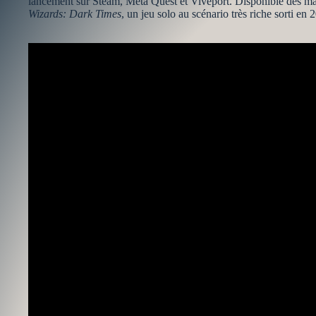
lancement sur Steam, Meta Quest et Viveport. Disponible dès m
Wizards: Dark Times
, un jeu solo au scénario très riche sorti en 