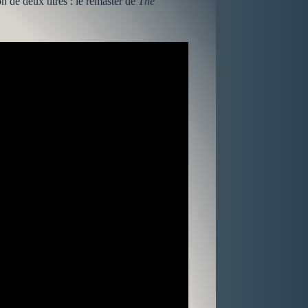
 de deux titres : le remaster de
The