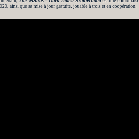
aintenant,
The Wizards – Dark Times: Brotherhood
est une combinaison
2020, ainsi que sa mise à jour gratuite, jouable à trois et en coopération.