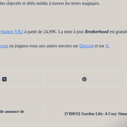
bjectifs et défis inédits à travers les terres magiques.
yStation VR2
à partir de 24,99€. La mise à jour
Brotherhood
est gratu
e.com
ou joignez-vous aux autres sorciers sur
Discord
et sur
X
.
nde-annonce de
[VIDEO] Garden Life: A Cozy Simula