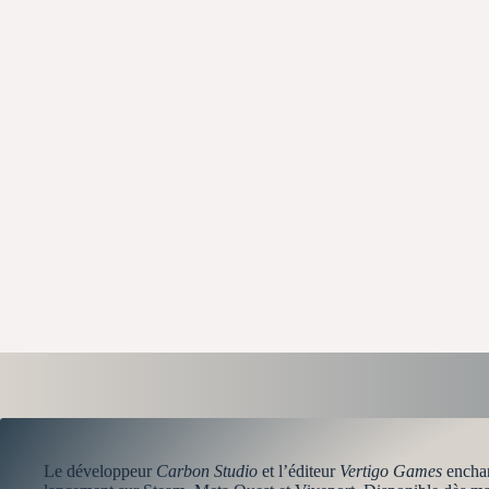
Le développeur
Carbon Studio
et l’éditeur
Vertigo Games
enchan