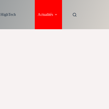
s HighTech
Actualités