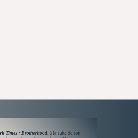
rk Times
: Brotherhood
, à la suite de son