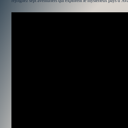
rejoignez sept aventuriers qui explorent le mystérieux pays d’Av