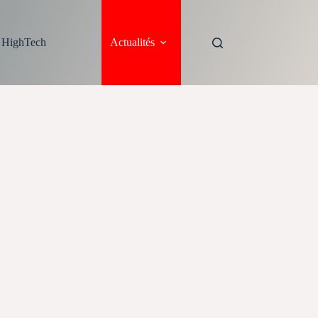
s HighTech
Actualités