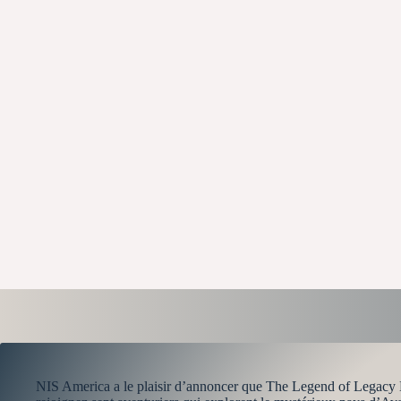
NIS America a le plaisir d’annoncer que The Legend of Legacy