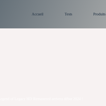
Accueil
Tests
Produit
egend of Legacy HD Remastered arrivera début 2024 !