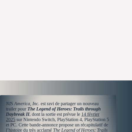
NIS America, Inc.
est ravi de partager un nouveau
trailer pour
The Legend of Heroes: Trails through
Daybreak II
, dont la sortie est prévue le
14 février
2025
sur Nintendo Switch, PlayStation 4, PlayStation 5
et PC. Cette bande-annonce propose un récapitulatif de
l’histoire du très acclamé
The Legend of Heroes: Trails