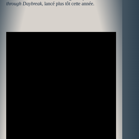
through Daybreak
, lancé plus tôt cette année.