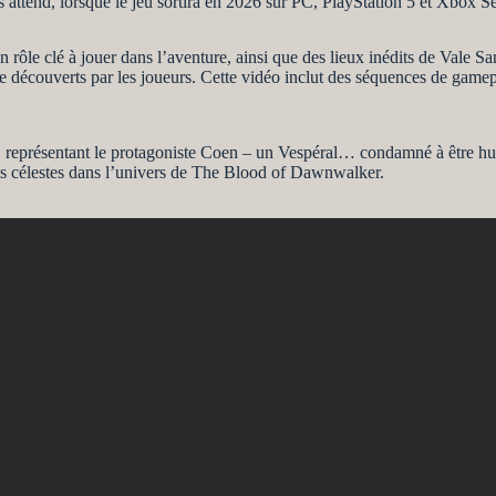
s attend, lorsque le jeu sortira en 2026 sur PC, PlayStation 5 et Xbox S
 rôle clé à jouer dans l’aventure, ainsi que des lieux inédits de Vale S
e découverts par les joueurs. Cette vidéo inclut des séquences de gamepl
, représentant le protagoniste Coen – un Vespéral… condamné à être hum
bjets célestes dans l’univers de The Blood of Dawnwalker.