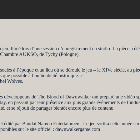
 jeu, filmé lors d’une session d’enregistrement en studio. La pièce a 
e de Chambre AUKSO, de Tychy (Pologne).
sociés à l’époque et au lieu où se déroule le jeu – le XIVe siècle, au p
 que possible à l’authenticité historique. »
ebel Wolves.
les développeurs de The Blood of Dawnwalker ont préparé une vidéo spé
eplay, en passant par leur présence aux plus grands événements de l’ind
é, et se réjouit de partager bientôt encore plus de contenu.
édité par Bandai Namco Entertainment. Le jeu sortira cette année sur 
disponibles sur le site officiel : dawnwalkergame.com