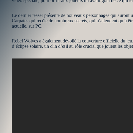
vidéo spéciale, pour offrir aux joueurs un avant-goût de ce qui le
Le dernier teaser présente de nouveaux personnages qui auront un
Carpates qui recèle de nombreux secrets, qui n’attendent qu’à êtr
actuelle, sur PC.
Rebel Wolves a également dévoilé la couverture officielle du jeu
d’éclipse solaire, un clin d’œil au rôle crucial que jouent les o