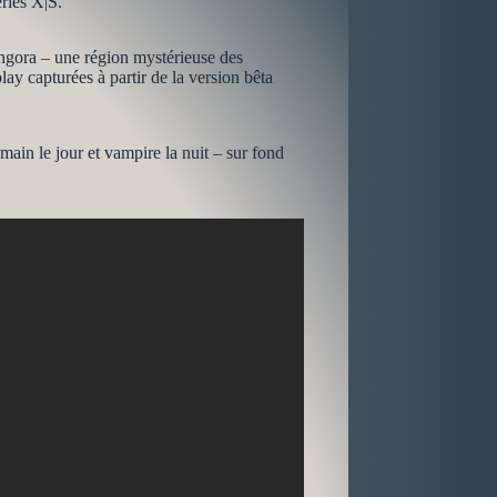
eries X|S.
angora – une région mystérieuse des
ay capturées à partir de la version bêta
ain le jour et vampire la nuit – sur fond