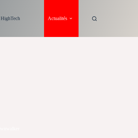
s HighTech
Actualités
Dawnwalker