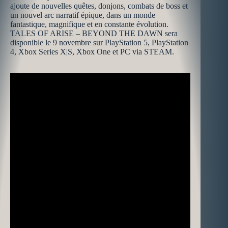
ajoute de nouvelles quêtes, donjons, combats de boss et
un nouvel arc narratif épique, dans un monde
fantastique, magnifique et en constante évolution.
TALES OF ARISE – BEYOND THE DAWN sera
disponible le 9 novembre sur PlayStation 5, PlayStation
4, Xbox Series X|S, Xbox One et PC via STEAM.