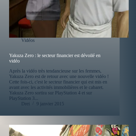
Vidéos
Yakuza Zero : le secteur financier est dévoilé en
vidéo
Après la vidéo très tendancieuse sur les femmes,
Yakuza Zero est de retour avec une nouvelle vidéo !
Cette fois-ci, c'est le secteur financier qui est mis en
avant avec les activités immobilières et le cabaret.
Yakuza Zero sortira sur PlayStation 4 et sur
PlayStation 3...
Drei
9 janvier 2015