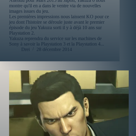
Attendu pour Mars 2015 au Japon, Yakuza 0 nous
montre qu'il en a dans le ventre via de nouvelles
images issues du jeu.
Les premières impressions nous laissent KO pour ce
jeu dont l'histoire se déroule juste avant le premier
épisode du jeu Yakuza sorti il y à déjà 10 ans sur
Playstation 2.
Yakuza reprendra du service sur les machines de
Sony à savoir la Playstation 3 et la Playstation 4...
Drei
28 décembre 2014