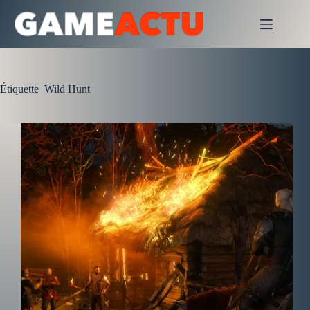
Passer
au
contenu
Étiquette
Wild Hunt