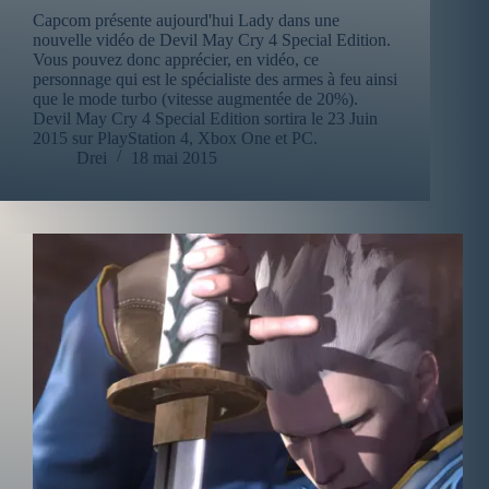
Capcom présente aujourd'hui Lady dans une
nouvelle vidéo de Devil May Cry 4 Special Edition.
Vous pouvez donc apprécier, en vidéo, ce
personnage qui est le spécialiste des armes à feu ainsi
que le mode turbo (vitesse augmentée de 20%).
Devil May Cry 4 Special Edition sortira le 23 Juin
2015 sur PlayStation 4, Xbox One et PC.
Drei
18 mai 2015