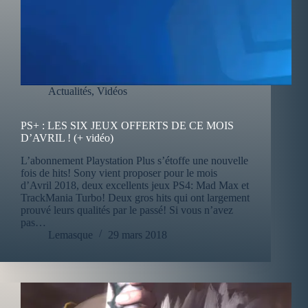
Actualités
,
Vidéos
PS+ : LES SIX JEUX OFFERTS DE CE MOIS
D’AVRIL ! (+ vidéo)
L’abonnement Playstation Plus s’étoffe une nouvelle
fois de hits! Sony vient proposer pour le mois
d’Avril 2018, deux excellents jeux PS4: Mad Max et
TrackMania Turbo! Deux gros hits qui ont largement
prouvé leurs qualités par le passé! Si vous n’avez
pas…
Lemasque
29 mars 2018