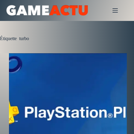
Passer
au
contenu
Étiquette
turbo