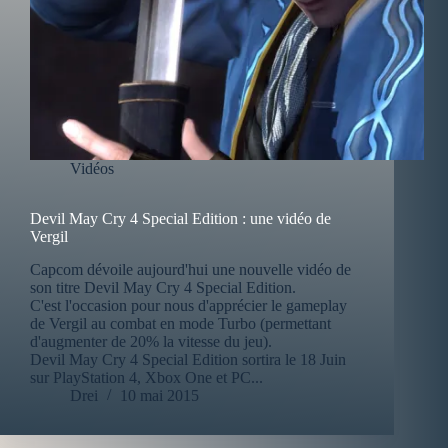
Vidéos
Devil May Cry 4 Special Edition : une vidéo de
Vergil
Capcom dévoile aujourd'hui une nouvelle vidéo de
son titre Devil May Cry 4 Special Edition.
C'est l'occasion pour nous d'apprécier le gameplay
de Vergil au combat en mode Turbo (permettant
d'augmenter de 20% la vitesse du jeu).
Devil May Cry 4 Special Edition sortira le 18 Juin
sur PlayStation 4, Xbox One et PC...
Drei
10 mai 2015