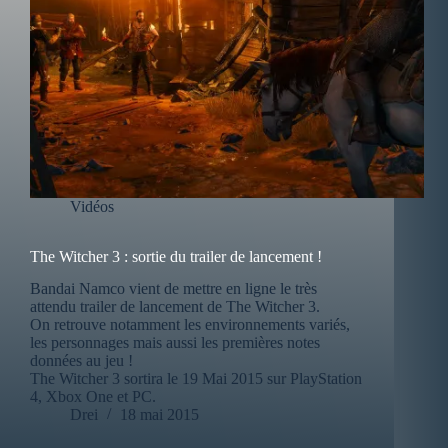
Vidéos
The Witcher 3 : sortie du trailer de lancement !
Bandai Namco vient de mettre en ligne le très
attendu trailer de lancement de The Witcher 3.
On retrouve notamment les environnements variés,
les personnages mais aussi les premières notes
données au jeu !
The Witcher 3 sortira le 19 Mai 2015 sur PlayStation
4, Xbox One et PC.
Drei
18 mai 2015