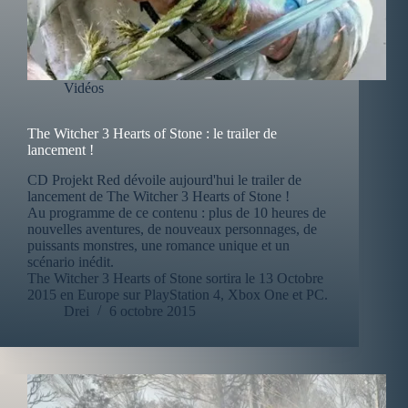
Vidéos
The Witcher 3 Hearts of Stone : le trailer de
lancement !
CD Projekt Red dévoile aujourd'hui le trailer de
lancement de The Witcher 3 Hearts of Stone !
Au programme de ce contenu : plus de 10 heures de
nouvelles aventures, de nouveaux personnages, de
puissants monstres, une romance unique et un
scénario inédit.
The Witcher 3 Hearts of Stone sortira le 13 Octobre
2015 en Europe sur PlayStation 4, Xbox One et PC.
Drei
6 octobre 2015