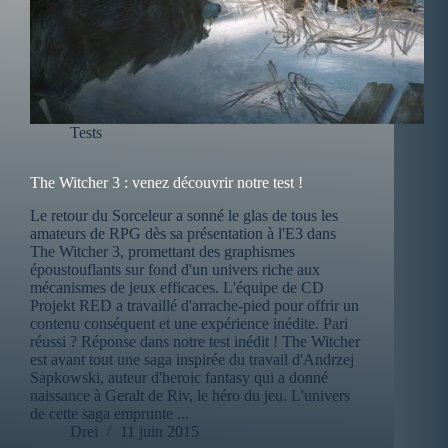
Tests
The Witcher 3 : venez découvrir notre test !
Le retour du Sorceleur a sonné le glas de tous les
amateurs de RPG dès sa présentation à l'E3 dans
The Witcher 3, promettant des graphismes
époustouflants sur fond d'un univers riche aux
mécanismes de jeux efficaces. L'équipe de CD
Projekt RED a travaillé d'arrache-pied pour offrir un
contenu conséquent et une expérience inédite. Pari
réussi ? Réponse dans notre test inédit ! The Witcher
est avant tout une saga inspirée du travail d'Andrzej
Sapkowski, auteur d'heroic fantasy qui a donné
naissance à Geralt de Riv, le héro du jeu. L'univers
de cette saga emprunte ...
Drei
11 juin 2015