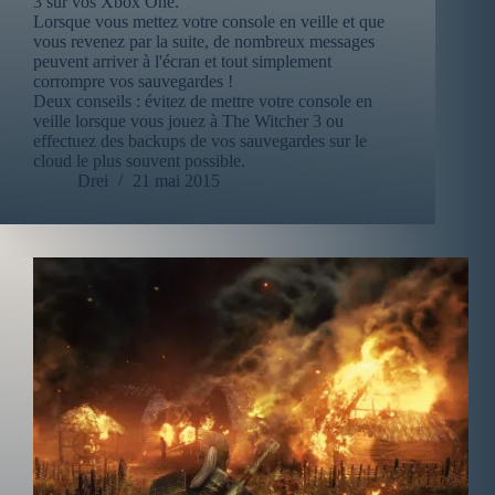
3 sur vos Xbox One.
Lorsque vous mettez votre console en veille et que
vous revenez par la suite, de nombreux messages
peuvent arriver à l'écran et tout simplement
corrompre vos sauvegardes !
Deux conseils : évitez de mettre votre console en
veille lorsque vous jouez à The Witcher 3 ou
effectuez des backups de vos sauvegardes sur le
cloud le plus souvent possible.
Drei
21 mai 2015