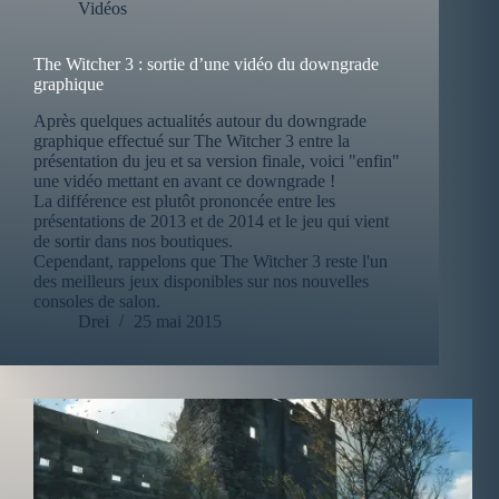
Vidéos
The Witcher 3 : sortie d’une vidéo du downgrade
graphique
Après quelques actualités autour du downgrade
graphique effectué sur The Witcher 3 entre la
présentation du jeu et sa version finale, voici "enfin"
une vidéo mettant en avant ce downgrade !
La différence est plutôt prononcée entre les
présentations de 2013 et de 2014 et le jeu qui vient
de sortir dans nos boutiques.
Cependant, rappelons que The Witcher 3 reste l'un
des meilleurs jeux disponibles sur nos nouvelles
consoles de salon.
Drei
25 mai 2015