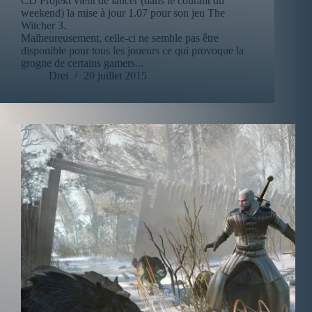
CD Projekt vient de lancer (dans le courant du
weekend) la mise à jour 1.07 pour son jeu The
Witcher 3.
Malheureusement, celle-ci ne semble pas être
disponible pour tous les joueurs ce qui provoque la
grogne de certains gamers...
Drei
20 juillet 2015