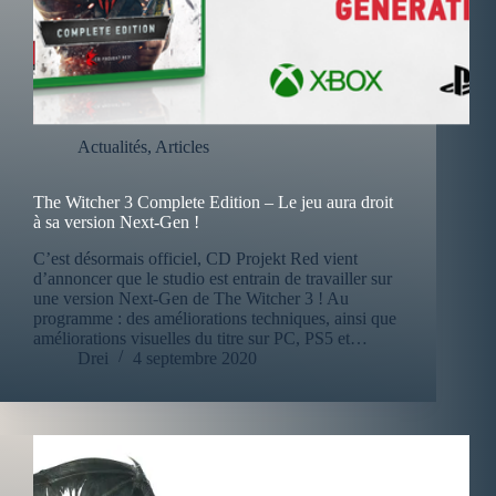
Actualités
,
Articles
The Witcher 3 Complete Edition – Le jeu aura droit
à sa version Next-Gen !
C’est désormais officiel, CD Projekt Red vient
d’annoncer que le studio est entrain de travailler sur
une version Next-Gen de The Witcher 3 ! Au
programme : des améliorations techniques, ainsi que
améliorations visuelles du titre sur PC, PS5 et…
Drei
4 septembre 2020