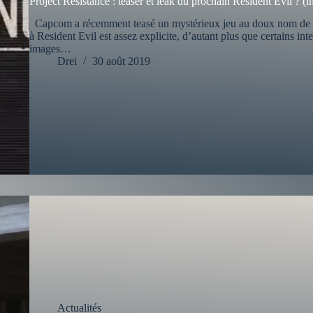
Project Resistance : teaser et leak du prochain Resident Evil ? (
Capcom a récemment teasé un mystérieux jeu au doux nom de Proj
à Resident Evil est assez explicite, d’autant plus que certains int
images…
Drei
30 août 2019
Actualités