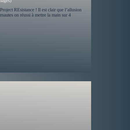
images)
ect REsistance ! Il est clair que l’allusion
ernautes on réussi à mettre la main sur 4