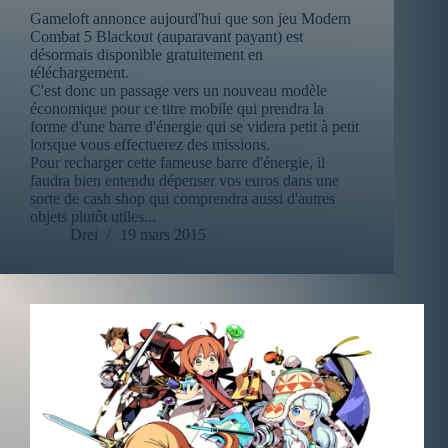
Gameloft annonce aujourd'hui que son jeu Modern
Combat 5 Blackout (auparavant payant) est
désormais disponible gratuitement en
téléchargement.
C'est donc un passage vers un nouveau modèle
économique pour ce titre mobile qui prendra la
forme d'une barre d'énergie qui se videra petit à petit
lorsque vous effectuerez des missions.
Pour recharger cette fameuse barre d'énergie, il
faudra bien entendu dépenser vos euros dans une
sorte de cash shop qui comprendra aussi d'autres
objets plutôt utiles...
Drei
19 mars 2015