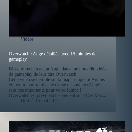
Vidéos
Overwatch : Ange détaillée avec 15 minutes de
gameplay
Blizzard met en avant Ange dans une nouvelle vidéo
de gameplay de leur titre Overwatch.
Cette vidéo se déroule sur la map Temple of Anubis
et montre pourquoi cette classe de soutien (Ange)
sera très importante pour votre équipe !
Overwatch est prévu exclusivement sur PC et Mac...
Drei
15 mai 2015