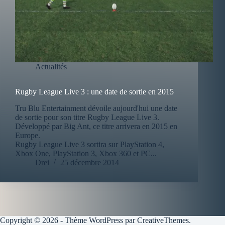
Actualités
Rugby League Live 3 : une date de sortie en 2015
Tru Blu Entertainment dévoile aujourd'hui une date
de sortie pour son titre Rugby League Live 3.
Développé par Big Ant, ce titre arrivera en 2015 en
Europe.
Rugby League Live 3 sortira sur PlayStation 4,
Xbox One, PlayStation 3, Xbox 360 et PC...
Drei
25 décembre 2014
Copyright © 2026 - Thème WordPress par
CreativeThemes
.