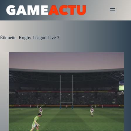
Passer
au
contenu
Étiquette
Rugby League Live 3