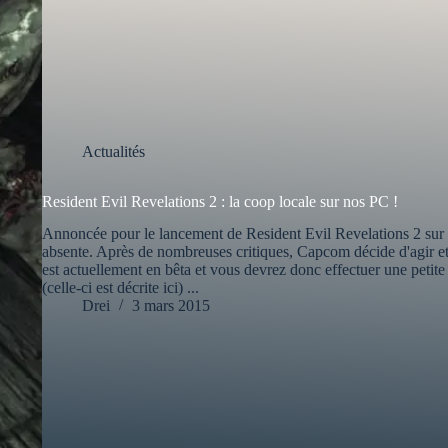
Actualités
Resident Evil Revelations 2 : la coop locale sur nos PC !
Annoncée pour le lancement de Resident Evil Revelations 2 sur n
absente. Après de nombreuses critiques, Capcom décide d'agir e
est actuellement en bêta et vous devrez donc effectuer une petite 
(celle-ci est décrite ici) ...
Drei
3 mars 2015