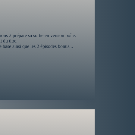
ons 2 prépare sa sortie en version boîte.
 du titre.
 base ainsi que les 2 épisodes bonus...