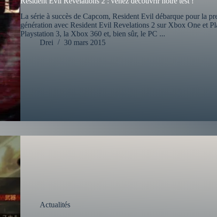
Resident Evil Revelations 2 : venez découvrir notre test !
La série à succès de Capcom, Resident Evil débarque pour la prem
génération avec Resident Evil Revelations 2 sur Xbox One et Play
Playstation 3, la Xbox 360 et, bien sûr, le PC ...
Drei
30 mars 2015
Actualités