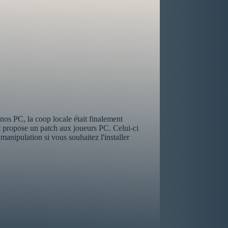
os PC, la coop locale était finalement
t propose un patch aux joueurs PC. Celui-ci
manipulation si vous souhaitez l'installer