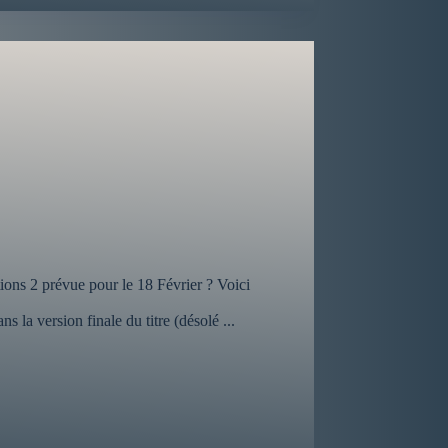
ions 2 prévue pour le 18 Février ? Voici
 la version finale du titre (désolé ...