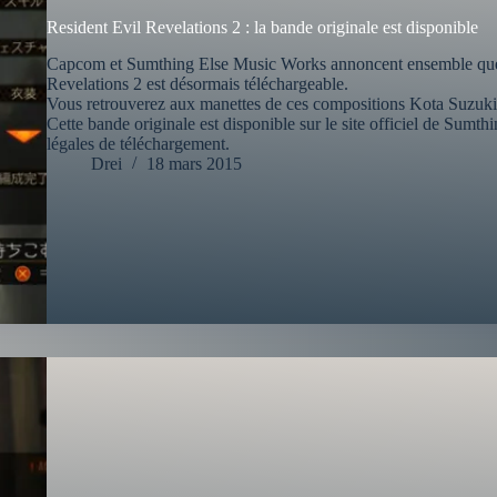
Resident Evil Revelations 2 : la bande originale est disponible
Capcom et Sumthing Else Music Works annoncent ensemble que l
Revelations 2 est désormais téléchargeable.
Vous retrouverez aux manettes de ces compositions Kota Suzuki
Cette bande originale est disponible sur le site officiel de Sumthin
légales de téléchargement.
Drei
18 mars 2015