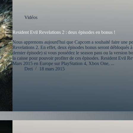
Vidéos
Resident Evil Revelations 2 : deux épisodes en bonus !
Nous apprenons aujourd'hui que Capcom a souhaité faire une peti
Revelations 2. En effet, deux épisodes bonus seront débloqués à la
dernier épisode) si vous possédez le season pass ou la version boî
la caisse pour pouvoir profiter de ces épisodes. Resident Evil Rev
Mars 2015 en Europe sur PlayStation 4, Xbox One, ...
Drei
18 mars 2015