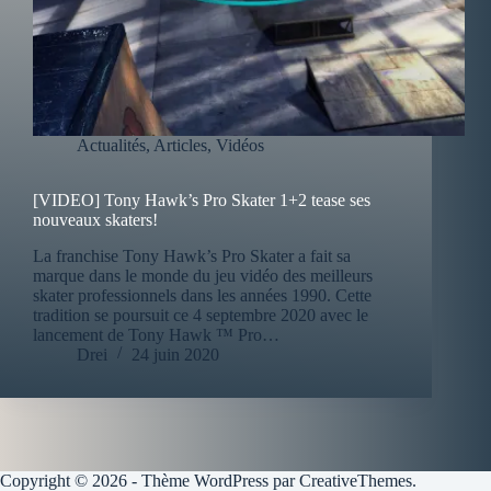
Actualités
,
Articles
,
Vidéos
[VIDEO] Tony Hawk’s Pro Skater 1+2 tease ses
nouveaux skaters!
La franchise Tony Hawk’s Pro Skater a fait sa
marque dans le monde du jeu vidéo des meilleurs
skater professionnels dans les années 1990. Cette
tradition se poursuit ce 4 septembre 2020 avec le
lancement de Tony Hawk ™ Pro…
Drei
24 juin 2020
Copyright © 2026 - Thème WordPress par
CreativeThemes
.