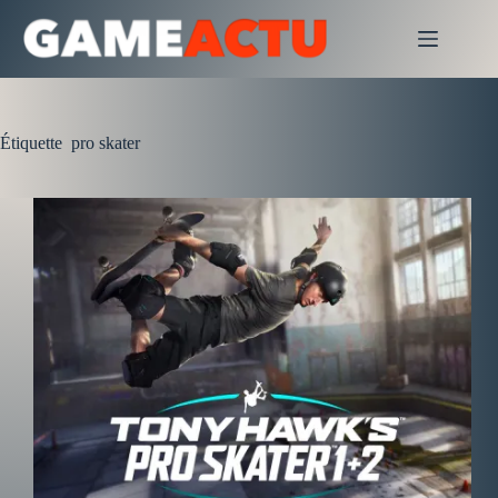
Passer
au
contenu
Étiquette
pro skater