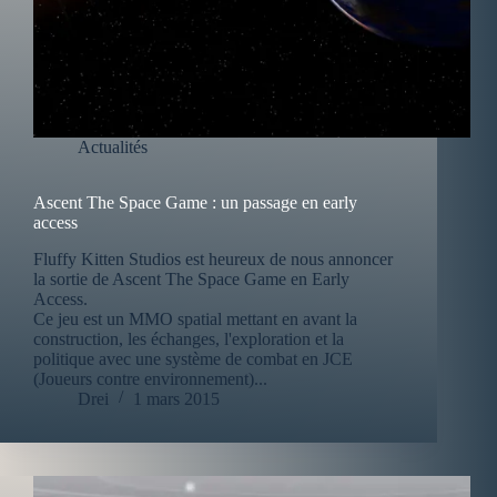
Actualités
Ascent The Space Game : un passage en early
access
Fluffy Kitten Studios est heureux de nous annoncer
la sortie de Ascent The Space Game en Early
Access.
Ce jeu est un MMO spatial mettant en avant la
construction, les échanges, l'exploration et la
politique avec une système de combat en JCE
(Joueurs contre environnement)...
Drei
1 mars 2015