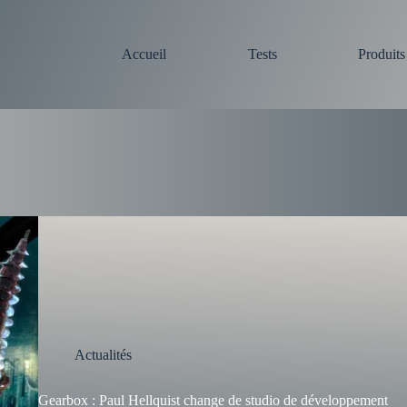
Accueil
Tests
Produit
Actualités
Gearbox : Paul Hellquist change de studio de développement