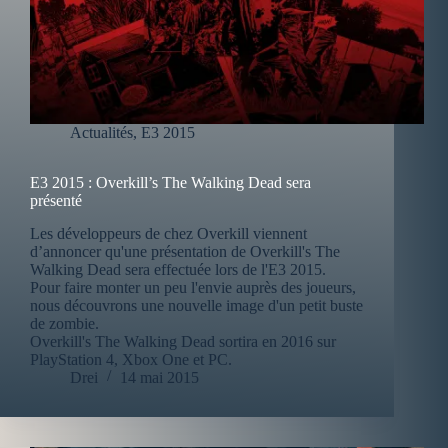
Actualités
,
E3 2015
E3 2015 : Overkill’s The Walking Dead sera
présenté
Les développeurs de chez Overkill viennent
d’annoncer qu'une présentation de Overkill's The
Walking Dead sera effectuée lors de l'E3 2015.
Pour faire monter un peu l'envie auprès des joueurs,
nous découvrons une nouvelle image d'un petit buste
de zombie.
Overkill's The Walking Dead sortira en 2016 sur
PlayStation 4, Xbox One et PC.
Drei
14 mai 2015