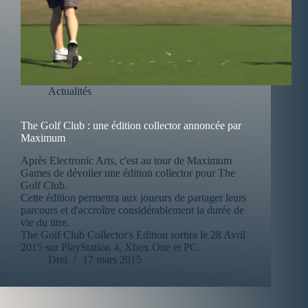
Actualités
The Golf Club : une édition collector annoncée par
Maximum
Après Electronic Arts, c'est au tour de Maximum
Games de dévoiler une édition collector pour The
Golf Club.
Cette édition permettra aux joueurs de partager leurs
parcours et d'accroître considérablement la durée de
vie du titre.
The Golf Club Collector's Edition sortira le 28 Avril
2015 sur PlayStation 4, Xbox One et PC.
Drei
17 mars 2015