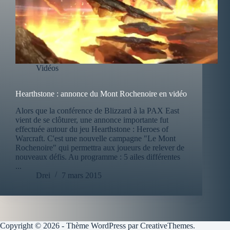
Vidéos
Hearthstone : annonce du Mont Rochenoire en vidéo
Alors que la conférence de Blizzard à la PAX East
vient de se clôturer, une annonce importante fut
effectuée autour du jeu Hearthstone : Heroes of
Warcraft. C'est une nouvelle campagne "Le Mont
Rochenoire" qui permettra aux joueurs de relever de
nouveaux défis. Au programme : 5 ailes différentes
...
Drei
7 mars 2015
Copyright © 2026 - Thème WordPress par
CreativeThemes
.