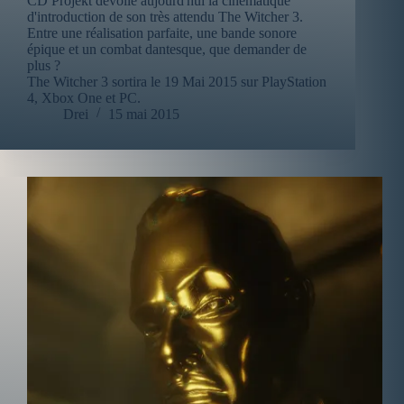
CD Projekt dévoile aujourd'hui la cinématique
d'introduction de son très attendu The Witcher 3.
Entre une réalisation parfaite, une bande sonore
épique et un combat dantesque, que demander de
plus ?
The Witcher 3 sortira le 19 Mai 2015 sur PlayStation
4, Xbox One et PC.
Drei
15 mai 2015