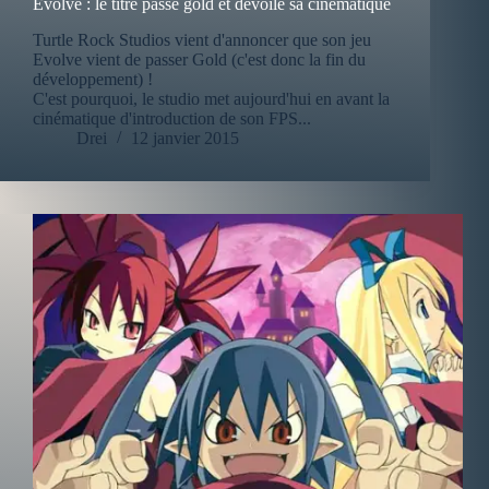
Evolve : le titre passe gold et dévoilé sa cinématique
Turtle Rock Studios vient d'annoncer que son jeu
Evolve vient de passer Gold (c'est donc la fin du
développement) !
C'est pourquoi, le studio met aujourd'hui en avant la
cinématique d'introduction de son FPS...
Drei
12 janvier 2015