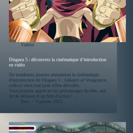
Vidéos
Disgaea 5 : découvrez la cinématique d’introduction
en vidéo
De nombreux joueurs attendaient la cinématique
d'introduction de Disgaea 5 : Alliance of Vengeance,
celle-ci vient tout juste d'être dévoilée.
Vous pourrez apprécier les personnages du titre, son
lot de démons et un brin d'action ! ...
Drei
9 janvier 2015