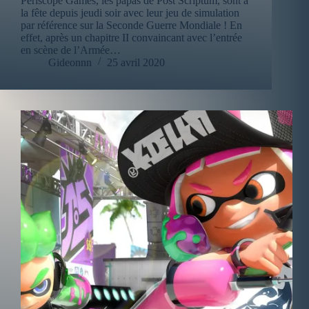
Periscope Games, les papas de Post Scriptum, sont à
la fête depuis jeudi soir avec leur jeu de simulation
par référence sur la Seconde Guerre Mondiale ! En
effet, après un chapitre II convaincant avec l’entrée
en scène de l’Armée…
Gideonnn
25 avril 2020