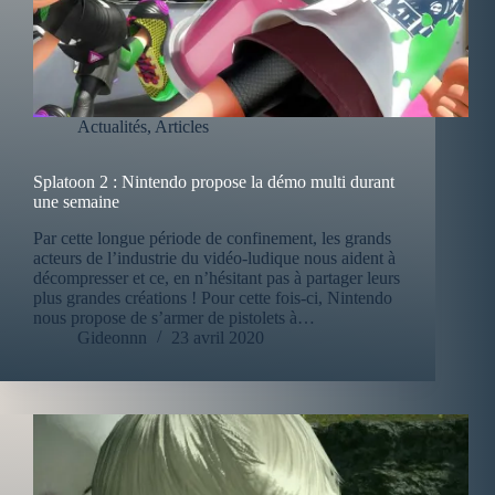
Actualités
,
Articles
Splatoon 2 : Nintendo propose la démo multi durant
une semaine
Par cette longue période de confinement, les grands
acteurs de l’industrie du vidéo-ludique nous aident à
décompresser et ce, en n’hésitant pas à partager leurs
plus grandes créations ! Pour cette fois-ci, Nintendo
nous propose de s’armer de pistolets à…
Gideonnn
23 avril 2020