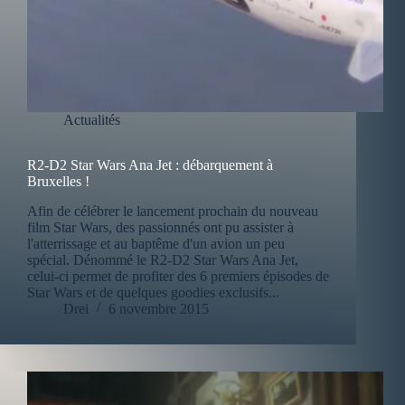
Actualités
R2-D2 Star Wars Ana Jet : débarquement à
Bruxelles !
Afin de célébrer le lancement prochain du nouveau
film Star Wars, des passionnés ont pu assister à
l'atterrissage et au baptême d'un avion un peu
spécial. Dénommé le R2-D2 Star Wars Ana Jet,
celui-ci permet de profiter des 6 premiers épisodes de
Star Wars et de quelques goodies exclusifs...
Drei
6 novembre 2015