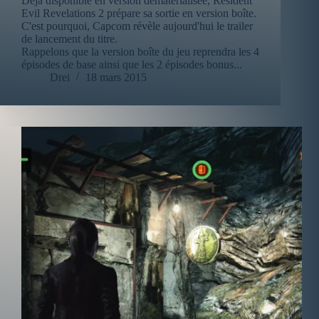
Déjà disponible en version dématérialisée, Resident
Evil Revelations 2 prépare sa sortie en version boîte.
C'est pourquoi, Capcom révèle aujourd'hui le trailer
de lancement du titre.
Rappelons que la version boîte du jeu reprendra les 4
épisodes de base ainsi que les 2 épisodes bonus...
Drei
18 mars 2015