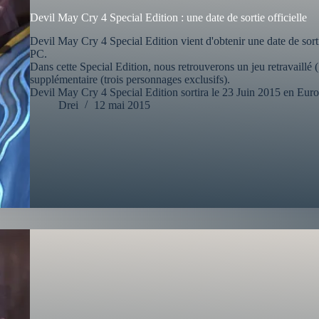
Devil May Cry 4 Special Edition : une date de sortie officielle
Devil May Cry 4 Special Edition vient d'obtenir une date de sort
PC.
Dans cette Special Edition, nous retrouverons un jeu retravaillé
supplémentaire (trois personnages exclusifs).
Devil May Cry 4 Special Edition sortira le 23 Juin 2015 en Euro
Drei
12 mai 2015