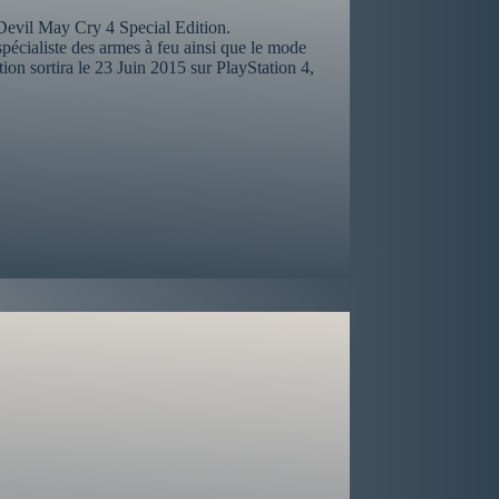
Devil May Cry 4 Special Edition.
pécialiste des armes à feu ainsi que le mode
on sortira le 23 Juin 2015 sur PlayStation 4,