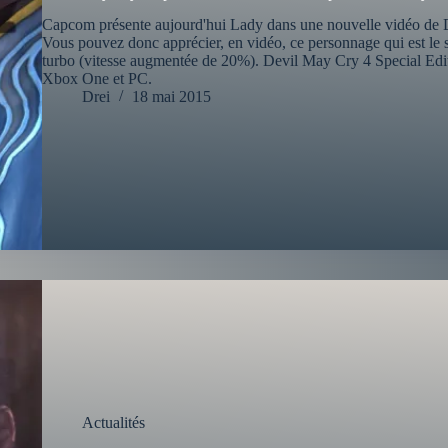
Capcom présente aujourd'hui Lady dans une nouvelle vidéo de 
Vous pouvez donc apprécier, en vidéo, ce personnage qui est le s
turbo (vitesse augmentée de 20%). Devil May Cry 4 Special Editi
Xbox One et PC.
Drei
18 mai 2015
Actualités